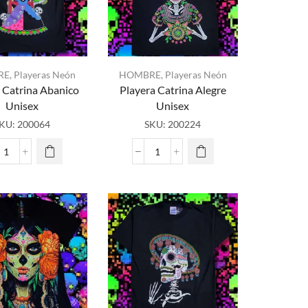
RE
,
Playeras Neón
HOMBRE
,
Playeras Neón
 Catrina Abanico
Playera Catrina Alegre
Unisex
Unisex
KU:
200064
SKU:
200224
Playera
Playera
Catrina
Catrina
Abanico
Alegre
Unisex
Unisex
cantidad
cantidad