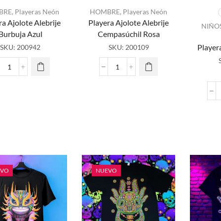
BRE
,
Playeras Neón
HOMBRE
,
Playeras Neón
ra Ajolote Alebrije
Playera Ajolote Alebrije
NIÑO
E
Burbuja Azul
Cempasúchil Rosa
pro
Player
SKU:
200942
SKU:
200109
ti
múlt
vari
Playera
Playera
L
Ajolote
Ajolote
opc
Alebrije
Alebrije
Burbuja
Cempasúchil
pu
Azul
Rosa
eleg
cantidad
cantidad
la p
pro
EVO
NUEVO