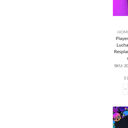
HOM
Playe
Lucha
Resplan
pr
SKU:
20
mú
var
$
1
op
p
el
la
pr