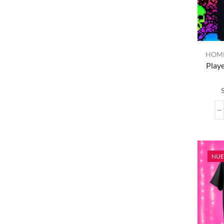
HOM
Playe
NU