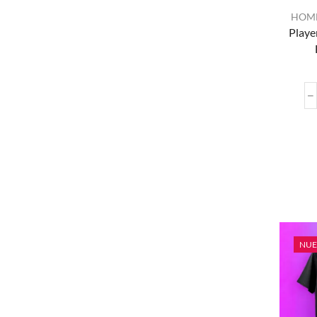
HOM
Playe
NU