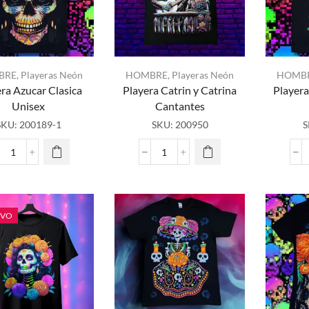
BRE
,
Playeras Neón
HOMBRE
,
Playeras Neón
HOMB
ra Azucar Clasica
Playera Catrin y Catrina
Playera
Unisex
Cantantes
SKU:
200189-1
SKU:
200950
S
Playera
Playera
Azucar
Catrin
Clasica
y
Unisex
Catrina
cantidad
Cantantes
EVO
cantidad