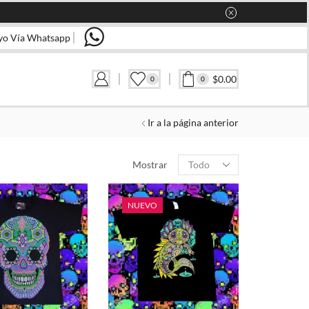
yo Vía Whatsapp
$
0.00
0
0
Ir a la página anterior
CATEGORIAS
Products
Mostrar
per
page
NUEVO
FILTRAR POR TALLA
EEG
10
12
14
16