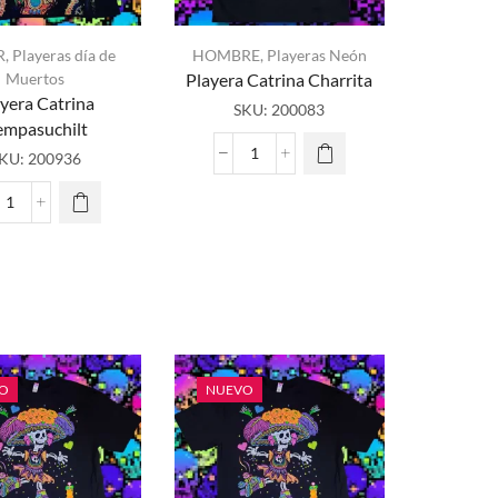
R
,
Playeras día de
HOMBRE
,
Playeras Neón
Muertos
Playera Catrina Charrita
yera Catrina
SKU:
200083
empasuchilt
KU:
200936
Playera
Catrina
Charrita
Playera
cantidad
Catrina
Cempasuchilt
cantidad
O
NUEVO