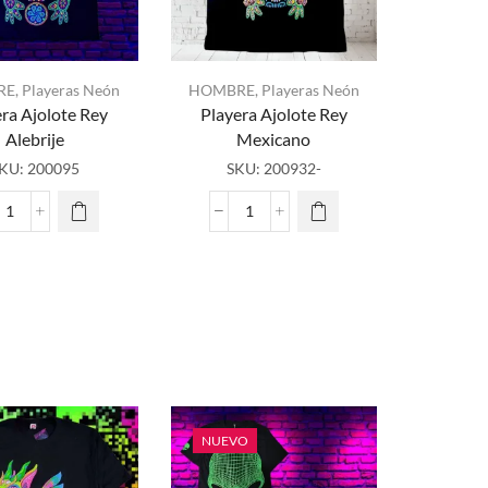
neón
o
negra
cantidad
RE
,
Playeras Neón
HOMBRE
,
Playeras Neón
ra Ajolote Rey
Playera Ajolote Rey
Alebrije
Mexicano
KU:
200095
SKU:
200932-
Playera
Playera
Ajolote
Ajolote
Rey
Rey
Alebrije
Mexicano
cantidad
cantidad
NUEVO