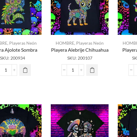
con
la
luz
neón
o
negra
BRE
,
Playeras Neón
HOMBRE
,
Playeras Neón
HOMB
cantidad
ra Ajolote Sombra
Playera Alebrije Chihuahua
Player
SKU:
200934
SKU:
200107
S
Playera
Playera
Ajolote
Alebrije
Sombra
Chihuahua
cantidad
cantidad