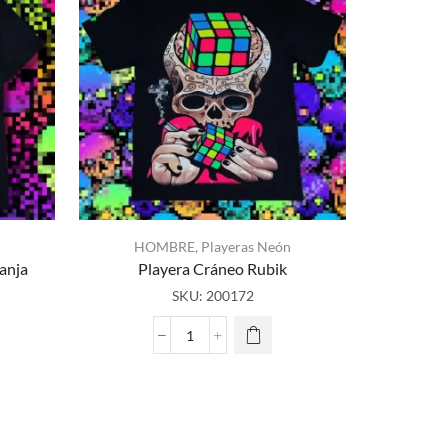
HOMBRE
,
Playeras Neón
anja
Playera Cráneo Rubik
HO
SKU:
200172
Player
Playera
Cráneo
Rubik
cantidad