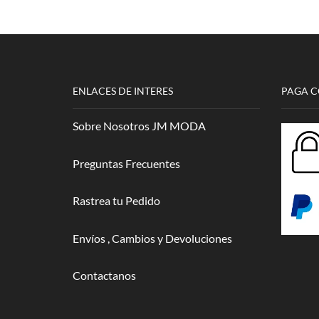
elegir en
cantidad
la página
de
producto
ENLACES DE INTERES
PAGA 
Sobre Nosotros JM MODA
Preguntas Frecuentes
Rastrea tu Pedido
Envíos , Cambios y Devoluciones
Contactanos