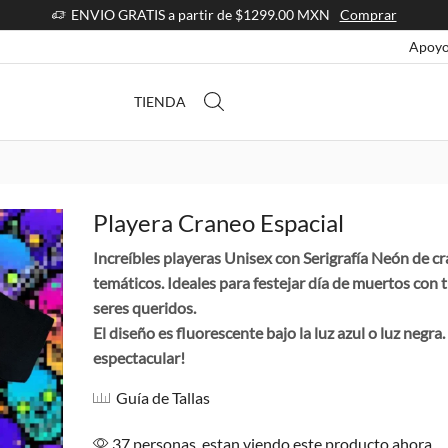
ENVIO GRATIS a partir de $1299.00 MXN
Comprar
Apoyo
TIENDA
Playera Craneo Espacial
Increíbles playeras Unisex con Serigrafía Neón de c
temáticos. Ideales para festejar día de muertos con 
seres queridos.
El diseño es fluorescente bajo la luz azul o luz negra
espectacular!
Guía de Tallas
37 personas ,estan viendo este producto ahora