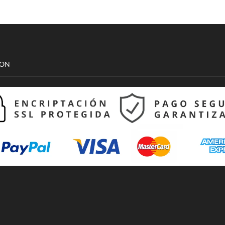
elegir en
cantidad
la página
de
producto
CON