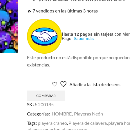
🔥 7 vendidos en las últimas 3 horas
Hasta 12 pagos sin tarjeta
con Mer
Pago.
Saber más
Este producto no está disponible porque no quedan
existencias.
Añadir a la lista de deseos
COMPARAR
SKU:
200185
Categorías:
HOMBRE
,
Playeras Neón
Tags:
playera craneo
,
Playera de calavera
,
playera h
playera muertos
,
playera neon