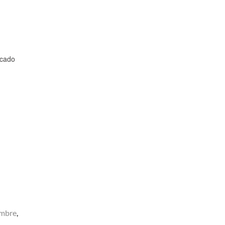
cado
ombre
,