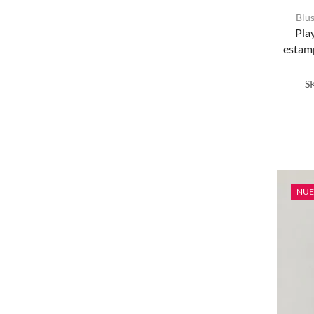
Blu
Pla
estam
S
NU