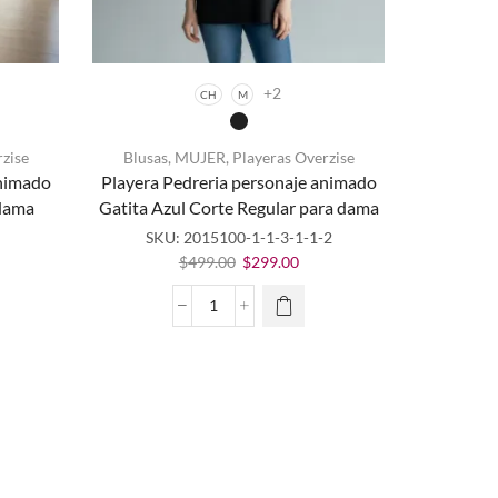
+2
CH
M
rzise
Blusas
,
MUJER
,
Playeras Overzise
Este
animado
Playera Pedreria personaje animado
producto
 dama
Gatita Azul Corte Regular para dama
tiene
múltiples
SKU:
2015100-1-1-3-1-1-2
variantes.
El
El
$
499.00
$
299.00
Las
cio
precio
precio
opciones
ual
original
actual
Playera
se
era:
es:
Pedreria
pueden
9.00.
$499.00.
$299.00.
personaje
elegir en
animado
la página
Gatita
de
Azul
producto
Corte
Regular