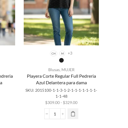
+3
CH
M
Blusas
,
MUJER
edreria
Playera Corte Regular Full Pedreria
Este
ma
Azul Delantera para dama
producto
tiene
SKU:
2015100-1-1-3-1-2-1-1-1-1-1-1-1-
múltiples
1-1-48
variantes.
cio
Rango
$
309.00
-
$
329.00
Las
ual
de
opciones
precios:
Playera
se
9.00.
desde
Corte
pueden
$309.00