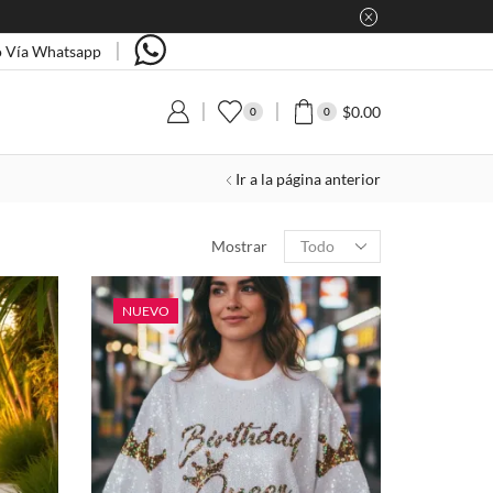
 Vía Whatsapp
$
0.00
0
0
Ir a la página anterior
Products
Mostrar
per
page
NUEVO