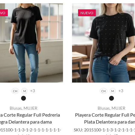
Pedreria
Pedreria
la página
la página
Corte
Corte
de
de
Regular
Regular
EVO
NUEVO
producto
producto
para
para
dama
dama
cantidad
cantidad
+3
+3
CH
M
CH
M
Blusas
,
MUJER
Blusas
,
MUJER
a Corte Regular Full Pedreria
Playera Corte Regular Full P
Este
Este
gra Delantera para dama
Plata Delantera para da
producto
producto
tiene
tiene
15100-1-1-3-1-2-1-1-1-1-1-1-1-
SKU:
2015100-1-1-3-1-2-1-1-1-