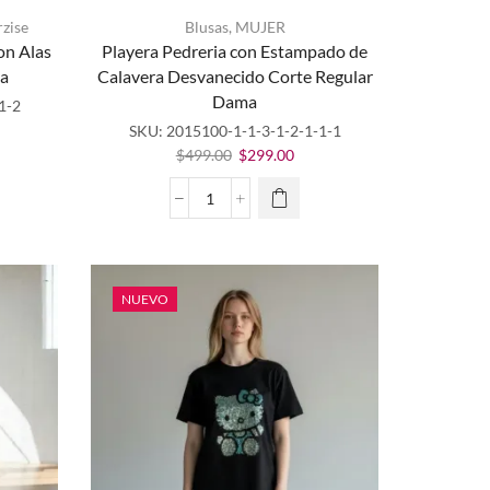
rzise
Blusas
,
MUJER
on Alas
Playera Pedreria con Estampado de
Este
ma
Calavera Desvanecido Corte Regular
producto
Dama
tiene
1-2
múltiples
SKU:
2015100-1-1-3-1-2-1-1-1
variantes.
cio
El
El
$
499.00
$
299.00
Las
ual
precio
precio
opciones
original
actual
Playera
se
9.00.
era:
es:
Pedreria
pueden
$499.00.
$299.00.
con
elegir en
Estampado
la página
de
NUEVO
de
Calavera
producto
Desvanecido
Corte
Regular
Dama
cantidad