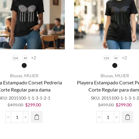
cantidad
+2
+2
CH
M
CH
M
Blusas
,
MUJER
Blusas
,
MUJER
Este
Este
a Estampado Corset Pedreria
Playera Estampado Corset P
producto
producto
orte Regular para dama
Corte Regular para da
tiene
tiene
múltiples
múltiples
SKU:
2015100-1-1-3-1-2-1
SKU:
2015100-1-1-3-1-2
variantes.
variantes.
El
El
El
El
$
499.00
$
299.00
$
499.00
$
299.00
Las
Las
precio
precio
precio
pre
opciones
opciones
original
actual
original
act
Playera
Playera
se
se
era:
es:
era:
es:
Estampado
Estampado
pueden
pueden
$499.00.
$299.00.
$499.00.
$29
Corset
Corset
elegir en
elegir en