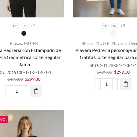
+2
+2
CH
M
CH
M
Blusas
,
MUJER
Blusas
,
MUJER
,
Playeras Ove
Este
ra Pedreria con Estampado de
Playera Pedreria personaje 
producto
Este
era Geometrica corte Regular
Gatita Corte Regular para
tiene
producto
Dama
múltiples
tiene
SKU:
2015100-1-1-3-1-1
variantes.
múltiples
El
El
$
499.00
$
299.00
KU:
2015100-1-1-3-1-2-1-1
Las
variantes.
precio
pre
El
El
$
499.00
$
299.00
opciones
Las
original
act
precio
precio
Playera
se
opciones
era:
es:
original
actual
Pedreria
Playera
pueden
se
$499.00.
$29
era:
es:
personaje
Pedreria
elegir en
pueden
$499.00.
$299.00.
animado
con
la página
elegir en
Gatita
Estampado
de
la página
Corte
de
EVO
producto
de
Regular
Calavera
producto
para
Geometrica