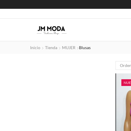
Inicio
Tienda
MUJER
Blusas
CATEGORIAS
NU
FILTRAR POR TALLA
CH/M
G/EG
CH
UNI
M