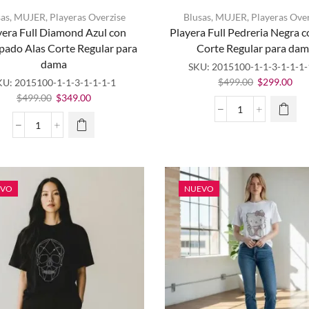
sas
,
MUJER
,
Playeras Overzise
Blusas
,
MUJER
,
Playeras Ove
Este
yera Full Diamond Azul con
Playera Full Pedreria Negra c
producto
Este
pado Alas Corte Regular para
Corte Regular para da
tiene
producto
dama
múltiples
tiene
SKU:
2015100-1-1-3-1-1-1-
variantes.
múltiples
El
El
$
499.00
$
299.00
KU:
2015100-1-1-3-1-1-1-1
Las
variantes.
precio
pre
El
El
$
499.00
$
349.00
opciones
Las
original
act
precio
precio
Playera
se
opciones
era:
es:
original
actual
Full
Playera
pueden
se
$499.00.
$29
era:
es:
Pedreria
Full
elegir en
pueden
$499.00.
$349.00.
Negra
Diamond
la página
elegir en
con
Azul
de
la página
Alas
con
EVO
NUEVO
producto
de
Corte
estampado
producto
Regular
Alas
para
Corte
dama
Regular
cantidad
para
dama
cantidad