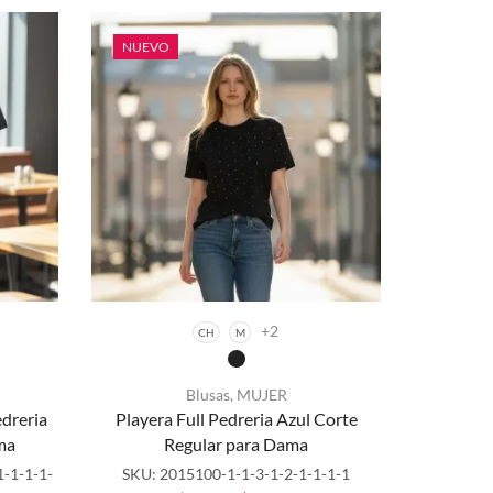
Regular
elegir en
hasta
Full
la página
$329.00
Pedreria
NUEVO
de
Azul
producto
Delantera
para
dama
cantidad
+2
CH
M
Blusas
,
MUJER
Este
edreria
Playera Full Pedreria Azul Corte
producto
ma
Regular para Dama
tiene
múltiples
1-1-1-1-
SKU:
2015100-1-1-3-1-2-1-1-1-1