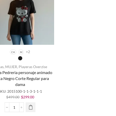
dama
corte
cantidad
Regular
Dama
cantidad
+2
CH
M
sas
,
MUJER
,
Playeras Overzise
a Pedreria personaje animado
Este
ta Negro Corte Regular para
producto
dama
tiene
múltiples
SKU:
2015100-1-1-3-1-1-1
variantes.
El
El
$
499.00
$
299.00
Las
precio
precio
opciones
original
actual
Playera
se
era:
es:
Pedreria