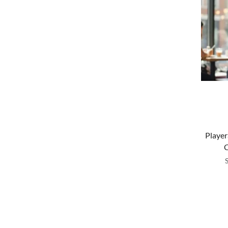
Player
C