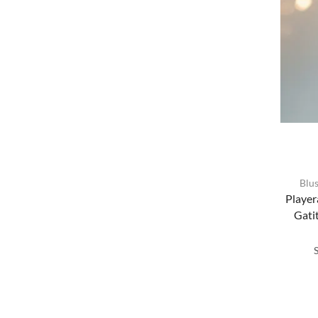
Blu
Player
Gati