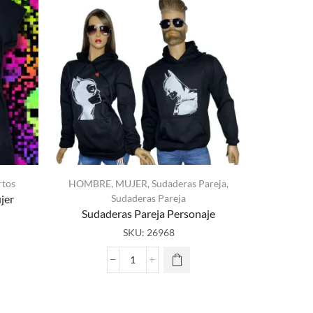
NUEVO
rtos
HOMBRE
,
MUJER
,
Sudaderas Pareja
,
jer
Sudaderas Pareja
HOMBR
Sudaderas Pareja Personaje
SKU:
26968
Sudad
Sudaderas
Pareja
Personaje
cantidad