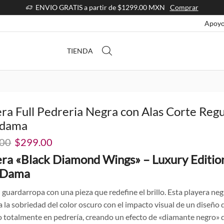
ENVIO GRATIS a partir de $1299.00 MXN
Comprar
Apoyo
TIENDA
ra Full Pedreria Negra con Alas Corte Regu
 dama
El
El
.00
$
299.00
precio
precio
era «Black Diamond Wings» – Luxury Editio
original
actual
 Dama
era:
es:
$499.00.
$299.00.
 guardarropa con una pieza que redefine el brillo. Esta playera ne
 la sobriedad del color oscuro con el impacto visual de un diseño 
o totalmente en pedrería, creando un efecto de «diamante negro» 