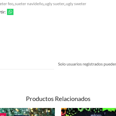
eter feo
,
sueter navideño
,
ugly sueter
,
ugly sweter
ir:
Solo usuarios registrados pueden 
Productos Relacionados