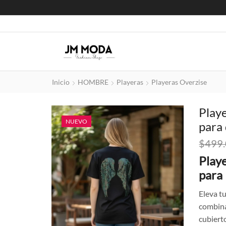
Inicio
HOMBRE
Playeras
Playeras Overzise
Playe
NUEVO
para
$
499
Play
para
Eleva tu
combina
cubiert