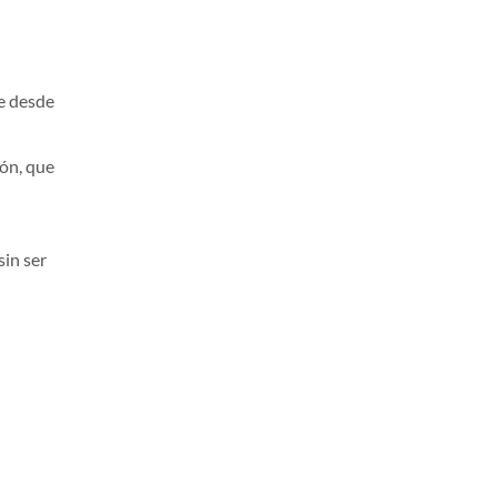
e desde
ión, que
sin ser