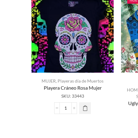
NUE
MUJER
,
Playeras día de Muertos
Playera Cráneo Rosa Mujer
HOM
SKU:
33443
Ugly
Playera
Cráneo
Rosa
Mujer
cantidad