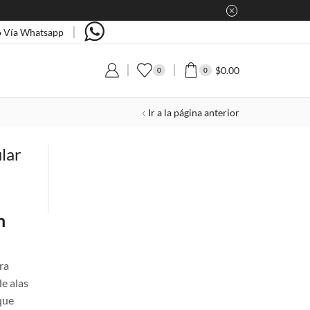
 Vía Whatsapp
$
0.00
0
0
Ir a la página anterior
lar
n
gra
de alas
que