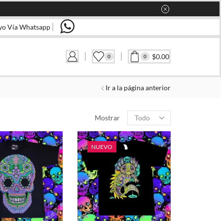
yo Vía Whatsapp
$
0.00
0
0
Ir a la página anterior
CATEGORIAS
Products
Mostrar
per
page
NUEVO
FILTRAR POR TALLA
EEG
10
12
14
16