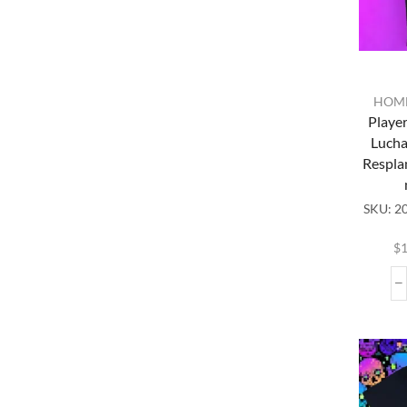
HOM
Playe
Lucha
Resplan
pr
SKU:
20
mú
var
$
1
op
p
el
la
pr