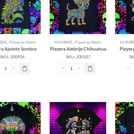
con
la
luz
neón
o
negra
BRE
,
Playeras Neón
HOMBRE
,
Playeras Neón
HOMB
cantidad
ra Ajolote Sombra
Playera Alebrije Chihuahua
Player
SKU:
200934
SKU:
200107
S
Playera
Playera
Ajolote
Alebrije
Sombra
Chihuahua
cantidad
cantidad