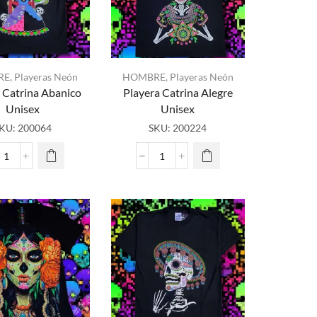
RE
,
Playeras Neón
HOMBRE
,
Playeras Neón
 Catrina Abanico
Playera Catrina Alegre
Unisex
Unisex
KU:
200064
SKU:
200224
Playera
Playera
Catrina
Catrina
Abanico
Alegre
Unisex
Unisex
cantidad
cantidad