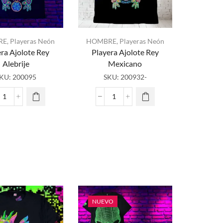
neón
o
negra
cantidad
RE
,
Playeras Neón
HOMBRE
,
Playeras Neón
ra Ajolote Rey
Playera Ajolote Rey
Alebrije
Mexicano
KU:
200095
SKU:
200932-
Playera
Playera
Ajolote
Ajolote
Rey
Rey
Alebrije
Mexicano
cantidad
cantidad
NUEVO