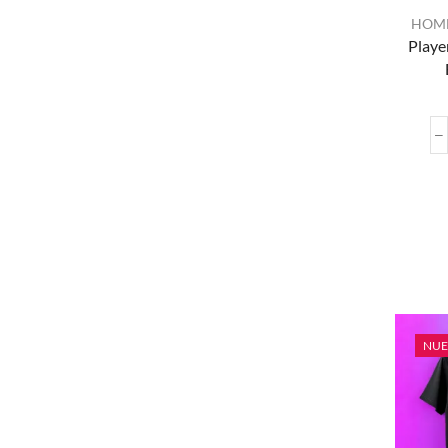
HOM
Playe
NU