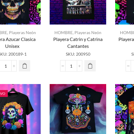
BRE
,
Playeras Neón
HOMBRE
,
Playeras Neón
HOMB
ra Azucar Clasica
Playera Catrin y Catrina
Playera
Unisex
Cantantes
SKU:
200189-1
SKU:
200950
S
Playera
Playera
Azucar
Catrin
Clasica
y
Unisex
Catrina
cantidad
Cantantes
EVO
cantidad