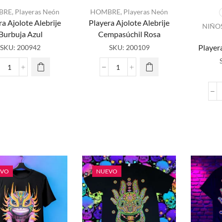
BRE
,
Playeras Neón
HOMBRE
,
Playeras Neón
ra Ajolote Alebrije
Playera Ajolote Alebrije
NIÑO
E
Burbuja Azul
Cempasúchil Rosa
pro
Player
SKU:
200942
SKU:
200109
ti
múlt
vari
Playera
Playera
L
Ajolote
Ajolote
opc
Alebrije
Alebrije
Burbuja
Cempasúchil
pu
Azul
Rosa
eleg
cantidad
cantidad
la p
pro
EVO
NUEVO