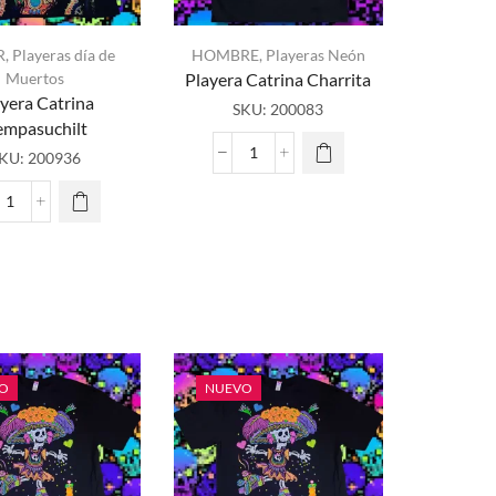
R
,
Playeras día de
HOMBRE
,
Playeras Neón
Muertos
Playera Catrina Charrita
yera Catrina
SKU:
200083
empasuchilt
KU:
200936
Playera
Catrina
Charrita
Playera
cantidad
Catrina
Cempasuchilt
cantidad
O
NUEVO