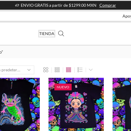
ENVIO GRATIS a partir de $1299.00 MXN
Comprar
Apo
TIENDA
o”
NUEVO