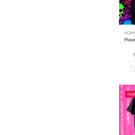
HOM
Playe
NU