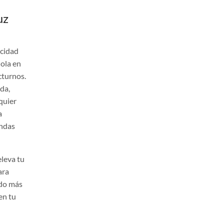
uz
acidad
dola en
cturnos.
da,
quier
a
endas
leva tu
ara
ado más
en tu