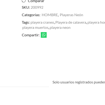
Comparar
negra
cantidad
SKU:
200992
Categorías:
HOMBRE
,
Playeras Neón
Tags:
playera craneo
,
Playera de calavera
,
playera h
playera muertos
,
playera neon
Compartir:
Solo usuarios registrados pueden 