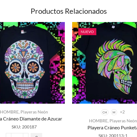
Productos Relacionados
NUEVO
HOMBRE
,
Playeras Neón
+2
CH
M
Este
a Cráneo Diamante de Azucar
HOMBRE
,
Playeras Neón
producto
SKU:
200187
Playera Cráneo Punket
tiene
múltiples
SKU:
200113-1