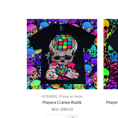
HOMBRE
,
Playeras Neón
Playera Cráneo Rubik
Player
SKU:
200172