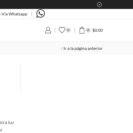
 Vía Whatsapp
$
0.00
0
0
Ir a la página anterior
tra luz
ar