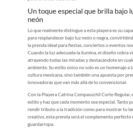
Un toque especial que brilla bajo l
neón
Lo que realmente distingue a esta playera es su cap
para resplandecer bajo luz neón o negra, convirtién
la prenda ideal para fiestas, conciertos o eventos no
Cuando la luz adecuada la ilumina, el diseño cobra vi
atrayendo todas las miradas y destacándote en cual
ambiente. Su estilo único no solo es un homenaje a l
cultura mexicana, sino también una apuesta por pr
innovadoras que van más allá de lo convencional.
Con la Playera Catrina Cempasúchil Corte Regular, e
estilo y haz que cada momento sea especial. Tanto p
rendir tributo a la tradición como para mostrar tu l
creativo, esta prenda será el complemento perfecto 
guardarropa.