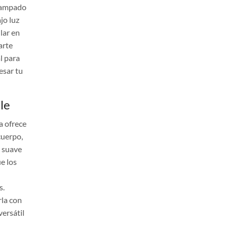
stampado
jo luz
lar en
arte
l para
esar tu
le
a ofrece
cuerpo,
a suave
e los
s.
rla con
versátil