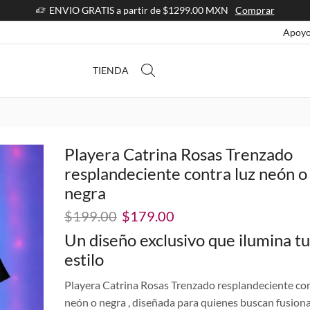
ENVIO GRATIS a partir de $1299.00 MXN
Comprar
Apoyo
TIENDA
Playera Catrina Rosas Trenzado
resplandeciente contra luz neón o
negra
El
El
$
199.00
$
179.00
precio
precio
Un diseño exclusivo que ilumina tu
original
actual
estilo
era:
es:
$199.00.
$179.00.
Playera Catrina Rosas Trenzado resplandeciente con
neón o negra , diseñada para quienes buscan fusion