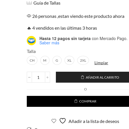
Guía de Tallas
26 personas ,estan viendo este producto ahora
🔥 4 vendidos en las últimas 3 horas
Hasta 12 pagos sin tarjeta
con Mercado Pago.
Saber más
Talla
CH
M
G
XL
2XL
Limpiar
AÑADIR AL CARRITO
Playera
Catrina
O
Rosas
Trenzado
COMPRAR
resplandeciente
contra
luz
neón
Añadir a la lista de deseos
o