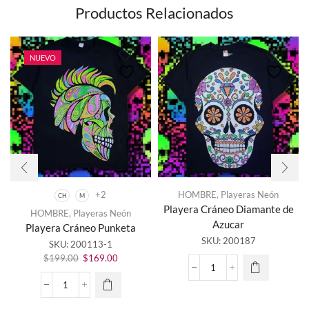
Productos Relacionados
NUEVO
+2
HOMBRE
,
Playeras Neón
CH
M
Este
Playera Cráneo Diamante de
HOMBRE
,
Playeras Neón
producto
Azucar
Playera Cráneo Punketa
tiene
SKU:
200187
SKU:
200113-1
múltiples
El
El
variantes.
$
199.00
$
169.00
precio
precio
Las
Playera
original
actual
opciones
Cráneo
Playera
era:
es:
se
Diamante
Cráneo