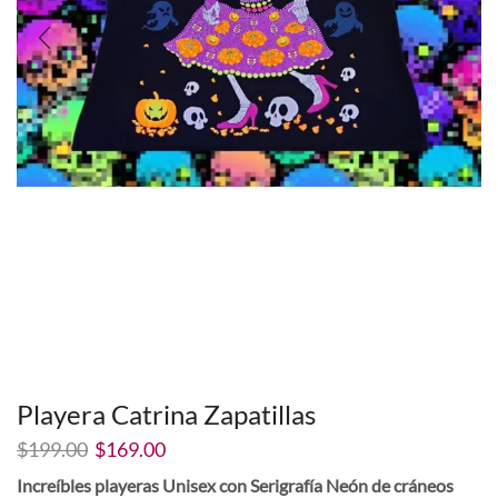
Playera Catrina Zapatillas
El
El
$
199.00
$
169.00
precio
precio
Increíbles playeras Unisex con Serigrafía Neón de cráneos
original
actual