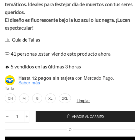
temáticos. Ideales para festejar día de muertos con tus seres
era:
es:
$199.00.
$169.00.
queridos.
El diseño es fluorescente bajo la luz azul o luz negra. ¡Lucen
espectacular!
Guía de Tallas
41 personas ,estan viendo este producto ahora
🔥 5 vendidos en las últimas 3 horas
Hasta 12 pagos sin tarjeta
con Mercado Pago.
Saber más
Talla
CH
M
G
XL
2XL
Limpiar
AÑADIR AL CARRITO
Playera
Catrina
O
Zapatillas
cantidad