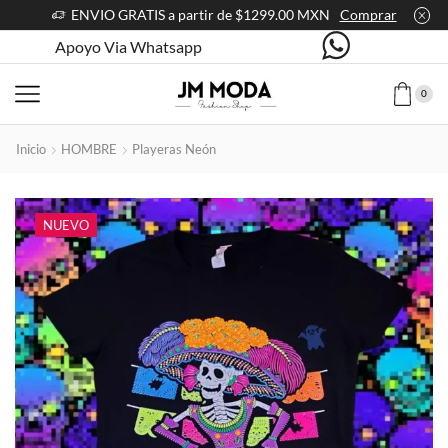
ENVIO GRATIS a partir de $1299.00 MXN
Comprar
Apoyo Via Whatsapp
0
Inicio
HOMBRE
Playeras Neón
NUEVO