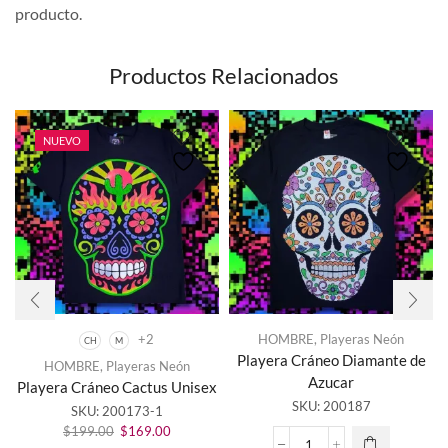
producto.
Productos Relacionados
NUEVO
+2
HOMBRE
,
Playeras Neón
CH
M
Este
Playera Cráneo Diamante de
HOMBRE
,
Playeras Neón
producto
Azucar
Playera Cráneo Cactus Unisex
tiene
SKU:
200187
SKU:
200173-1
múltiples
El
El
variantes.
$
199.00
$
169.00