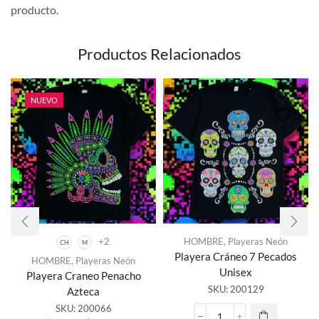
producto.
Productos Relacionados
NUEVO
+2
HOMBRE
,
Playeras Neón
CH
M
Playera Cráneo 7 Pecados
HOMBRE
,
Playeras Neón
Este
Unisex
Playera Craneo Penacho
producto
SKU:
200129
Azteca
tiene
SKU:
200066
múltiples