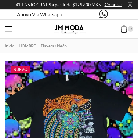
ENVIO GRATIS a partir de $1299.00 MXN
Comprar
Apoyo Via Whatsapp
0
Inicio
HOMBRE
Playeras Neón
NUEVO