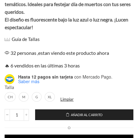
temáticos. Ideales para festejar día de muertos con tus seres
era:
es:
$199.00.
$169.00.
queridos.
El diseño es fluorescente bajo la luz azul o luz negra. ¡Lucen
espectacular!
Guía de Tallas
32 personas ,estan viendo este producto ahora
🔥 6 vendidos en las últimas 3 horas
Hasta 12 pagos sin tarjeta
con Mercado Pago.
Saber más
Talla
CH
M
G
XL
Limpiar
AÑADIR AL CARRITO
Playera
Craneo
O
Jaguar
cantidad