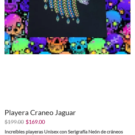
Playera Craneo Jaguar
El
El
$
199.00
$
169.00
precio
precio
Increíbles playeras Unisex con Serigrafía Neón de cráneos
original
actual