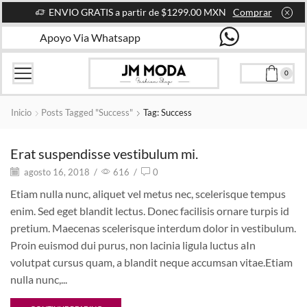
ENVIO GRATIS a partir de $1299.00 MXN
Comprar
Apoyo Via Whatsapp
0
Inicio
Posts Tagged "success"
Tag: Success
Erat suspendisse vestibulum mi.
agosto 16, 2018
/
616
/
0
Etiam nulla nunc, aliquet vel metus nec, scelerisque tempus
enim. Sed eget blandit lectus. Donec facilisis ornare turpis id
pretium. Maecenas scelerisque interdum dolor in vestibulum.
Proin euismod dui purus, non lacinia ligula luctus aIn
volutpat cursus quam, a blandit neque accumsan vitae.Etiam
nulla nunc,...