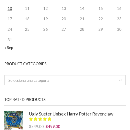
10
11
12
13
14
15
16
17
18
19
20
21
22
23
24
25
26
27
28
29
30
31
« Sep
PRODUCT CATEGORIES
TOP RATED PRODUCTS
Ugly Sueter Unisex Harry Potter Ravenclaw
El
El
$
549.00
$
499.00