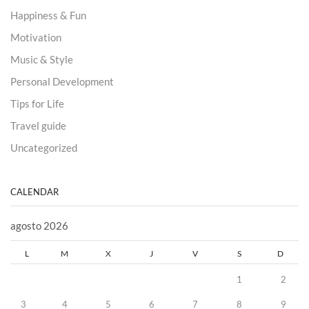
Happiness & Fun
Motivation
Music & Style
Personal Development
Tips for Life
Travel guide
Uncategorized
CALENDAR
agosto 2026
L
M
X
J
V
S
D
1
2
3
4
5
6
7
8
9