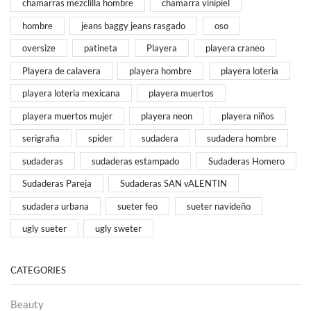
chamarras mezclilla hombre
chamarra vinipiel
hombre
jeans baggy jeans rasgado
oso
oversize
patineta
Playera
playera craneo
Playera de calavera
playera hombre
playera loteria
playera loteria mexicana
playera muertos
playera muertos mujer
playera neon
playera niños
serigrafia
spider
sudadera
sudadera hombre
sudaderas
sudaderas estampado
Sudaderas Homero
Sudaderas Pareja
Sudaderas SAN vALENTIN
sudadera urbana
sueter feo
sueter navideño
ugly sueter
ugly sweter
CATEGORIES
Beauty