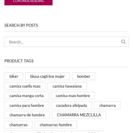
CONTINUE READING
SEARCH BY POSTS
SEA
PRODUCT TAGS
biker
blusa cagtrina mujer
bomber
camisa cuello mao
camisa hawaiana
camisa manga corta
camisa mao hombre
camisa para hombre
cazadora afelpada
chamarra
chamarra de hombre
CHAMARRA MEZCLILLA
chamarras
chamarras hombre