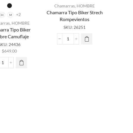
Chamarras
,
HOMBRE
Chamarra Tipo Biker Strech
+2
CH
M
Rompevientos
arras
,
HOMBRE
ste
SKU:
26251
rra Tipo Biker
ducto
re Camuflaje
ene
Chamarra
iples
SKU:
24436
Tipo
antes.
$
649.00
Biker
as
Strech
iones
Chamarra
Rompevientos
se
Tipo
cantidad
eden
Biker
ir en
Hombre
ágina
Camuflaje
de
cantidad
ducto