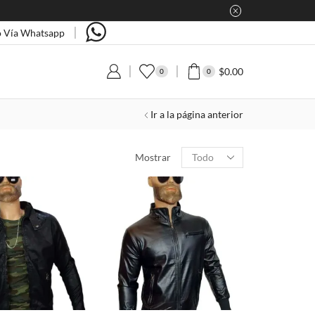
 Vía Whatsapp
$
0.00
0
0
Ir a la página anterior
Products
Mostrar
per
page