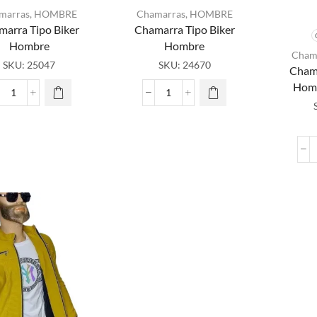
marras
,
HOMBRE
Chamarras
,
HOMBRE
marra Tipo Biker
Chamarra Tipo Biker
Hombre
Hombre
Cham
E
SKU:
25047
SKU:
24670
Chama
pro
Homb
ti
Chamarra
Chamarra
múlt
Tipo
Tipo
vari
Biker
Biker
L
Hombre
Hombre
opc
cantidad
cantidad
pu
eleg
la p
pro