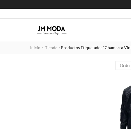
Inicio
Tienda
Productos Etiquetados “chamarra Vini
CATEGORIAS
FILTRAR POR TALLA
CH
M
G
XL
EG