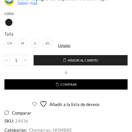
Saber más
color
Talla
CH
M
G
EG
Limpiar
AÑADIR AL CARRITO
Chamarra
Tipo
O
Biker
Hombre
Camuflaje
COMPRAR
cantidad
Añadir a la lista de deseos
Comparar
SKU:
24436
Categorías:
Chamarras
,
HOMBRE