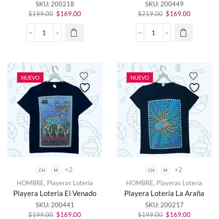
SKU:
200218
SKU:
200449
múltiples
múltiples
El
El
El
El
variantes.
variantes.
$
199.00
$
169.00
$
219.00
$
169.00
precio
precio
precio
precio
Las
Las
original
actual
original
actual
opciones
opciones
Playera
Playera
era:
es:
era:
es:
se
se
Loteria
Loteria
$199.00.
$169.00.
$219.00.
$169.00.
pueden
pueden
El
El
elegir en
elegir en
Sol
Valiente
la página
la página
cantidad
cantidad
NUEVO
NUEVO
de
de
producto
producto
+2
+2
CH
M
CH
M
Este
Este
HOMBRE
,
Playeras Loteria
HOMBRE
,
Playeras Loteria
producto
producto
Playera Loteria El Venado
Playera Loteria La Araña
tiene
tiene
SKU:
200441
SKU:
200217
múltiples
múltiples
El
El
El
El
variantes.
variantes.
$
199.00
$
169.00
$
199.00
$
169.00