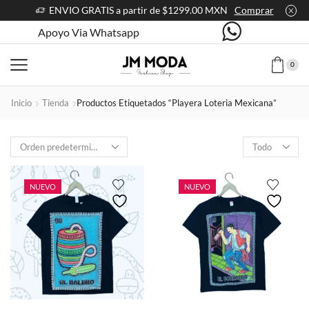
ENVIO GRATIS a partir de $1299.00 MXN
Comprar
Apoyo Via Whatsapp
0
Inicio
Tienda
Productos Etiquetados “playera Loteria Mexicana”
Products
per
page
NUEVO
NUEVO