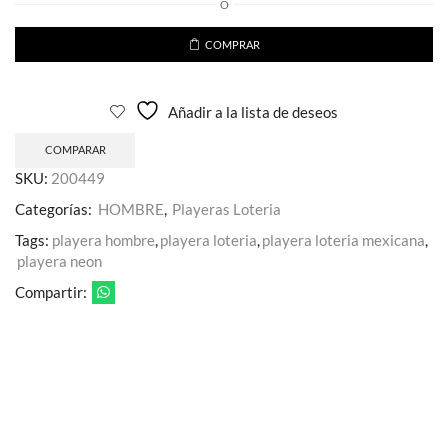
O
El
Valiente
cantidad
COMPRAR
Añadir a la lista de deseos
COMPARAR
SKU:
200449
Categorías:
HOMBRE
,
Playeras Loteria
Tags:
playera hombre
,
playera loteria
,
playera loteria mexicana
,
playera neon
Compartir: