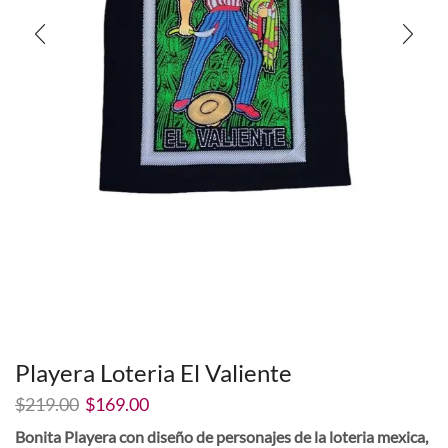
Playera Loteria El Valiente
El
El
$
219.00
$
169.00
precio
precio
Bonita Playera con diseño de personajes de la loteria mexica,
original
actual