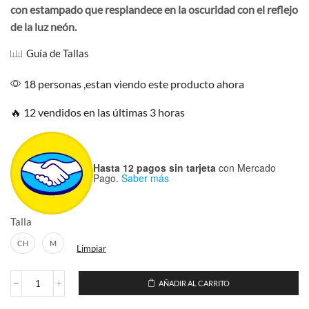
con estampado que resplandece en la oscuridad con el reflejo
era:
es:
$219.00.
$169.00.
de la luz neón.
Guía de Tallas
18 personas ,estan viendo este producto ahora
🔥 12 vendidos en las últimas 3 horas
Hasta 12 pagos sin tarjeta
con Mercado
Pago.
Saber más
Talla
CH
M
Limpiar
AÑADIR AL CARRITO
Playera
Loteria