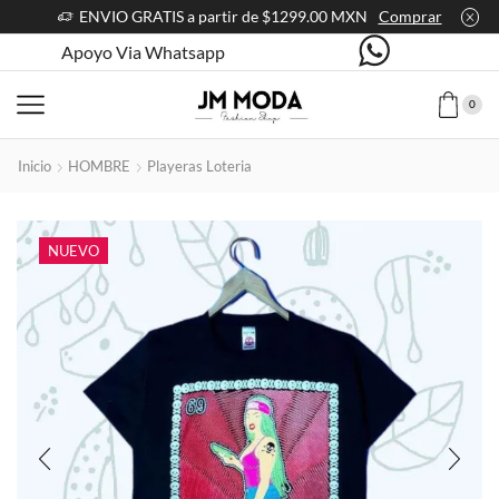
ENVIO GRATIS a partir de $1299.00 MXN
Comprar
Apoyo Via Whatsapp
0
Inicio
HOMBRE
Playeras Loteria
NUEVO