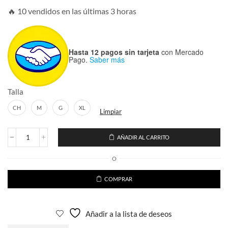
🔥 10 vendidos en las últimas 3 horas
Hasta 12 pagos sin tarjeta
con Mercado
Pago.
Saber más
Talla
CH
M
G
XL
Limpiar
AÑADIR AL CARRITO
Playera
Loteria
O
La
Toxica
cantidad
COMPRAR
Añadir a la lista de deseos