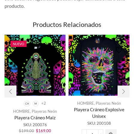
producto.
Productos Relacionados
NUEVO
+2
HOMBRE
,
Playeras Neón
CH
M
Este
Playera Cráneo Explosive
HOMBRE
,
Playeras Neón
producto
Unisex
Playera Cráneo Maiz
tiene
SKU:
200108
SKU:
200076
múltiples
El
El
variantes.
$
199.00
$
169.00