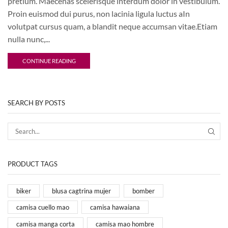
pretium. Maecenas scelerisque interdum dolor in vestibulum.
Proin euismod dui purus, non lacinia ligula luctus aIn
volutpat cursus quam, a blandit neque accumsan vitae.Etiam
nulla nunc,...
CONTINUE READING
SEARCH BY POSTS
SEA
PRODUCT TAGS
biker
blusa cagtrina mujer
bomber
camisa cuello mao
camisa hawaiana
camisa manga corta
camisa mao hombre