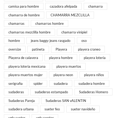
camisa para hombre
cazadora afelpada
chamarra
chamarra de hombre
CHAMARRA MEZCLILLA
chamarras
chamarras hombre
chamarras mezclilla hombre
chamarra vinipiel
hombre
jeans baggy jeans rasgado
oso
oversize
patineta
Playera
playera craneo
Playera de calavera
playera hombre
playera loteria
playera loteria mexicana
playera muertos
playera muertos mujer
playera neon
playera niños
serigrafia
spider
sudadera
sudadera hombre
sudaderas
sudaderas estampado
Sudaderas Homero
Sudaderas Pareja
Sudaderas SAN vALENTIN
sudadera urbana
sueter feo
sueter navideño
ugly sueter
ugly sweter