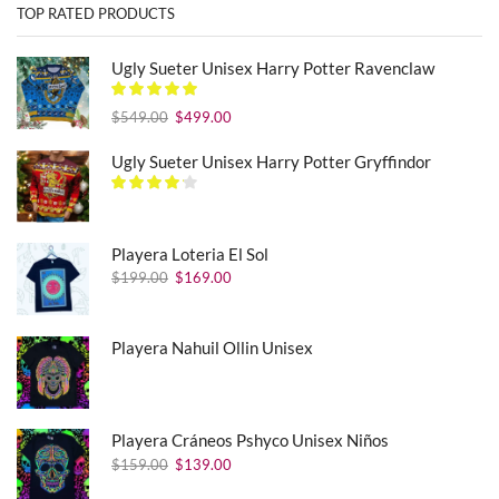
TOP RATED PRODUCTS
Ugly Sueter Unisex Harry Potter Ravenclaw
El
El
$
549.00
$
499.00
precio
precio
original
actual
Ugly Sueter Unisex Harry Potter Gryffindor
era:
es:
$549.00.
$499.00.
Playera Loteria El Sol
El
El
$
199.00
$
169.00
precio
precio
original
actual
era:
es:
Playera Nahuil Ollin Unisex
$199.00.
$169.00.
Playera Cráneos Pshyco Unisex Niños
El
El
$
159.00
$
139.00
precio
precio