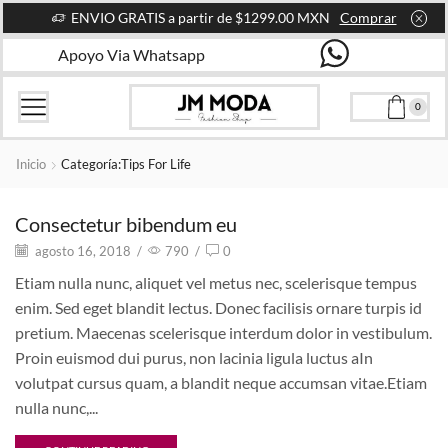
ENVIO GRATIS a partir de $1299.00 MXN
Comprar
Apoyo Via Whatsapp
0
Inicio
Categoría:Tips For Life
Consectetur bibendum eu
agosto 16, 2018
/
790
/
0
Etiam nulla nunc, aliquet vel metus nec, scelerisque tempus
enim. Sed eget blandit lectus. Donec facilisis ornare turpis id
pretium. Maecenas scelerisque interdum dolor in vestibulum.
Proin euismod dui purus, non lacinia ligula luctus aIn
volutpat cursus quam, a blandit neque accumsan vitae.Etiam
nulla nunc,...