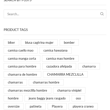
SEARCH BY POSTS
SEA
PRODUCT TAGS
biker
blusa cagtrina mujer
bomber
camisa cuello mao
camisa hawaiana
camisa manga corta
camisa mao hombre
camisa para hombre
cazadora afelpada
chamarra
chamarra de hombre
CHAMARRA MEZCLILLA
chamarras
chamarras hombre
chamarras mezclilla hombre
chamarra vinipiel
hombre
jeans baggy jeans rasgado
oso
oversize
patineta
Playera
playera craneo