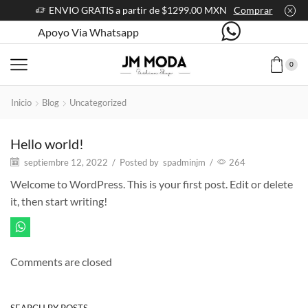
ENVIO GRATIS a partir de $1299.00 MXN
Comprar
Apoyo Via Whatsapp
0
Inicio
Blog
Uncategorized
Hello world!
septiembre 12, 2022
/
Posted by
spadminjm
/
264
Welcome to WordPress. This is your first post. Edit or delete
it, then start writing!
Comments are closed