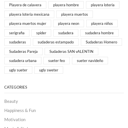
Playera de calavera
playera hombre
playera loteria
playera loteria mexicana
playera muertos
playera muertos mujer
playera neon
playera niños
serigrafia
spider
sudadera
sudadera hombre
sudaderas
sudaderas estampado
Sudaderas Homero
Sudaderas Pareja
Sudaderas SAN vALENTIN
sudadera urbana
sueter feo
sueter navideño
ugly sueter
ugly sweter
CATEGORIES
Beauty
Happiness & Fun
Motivation