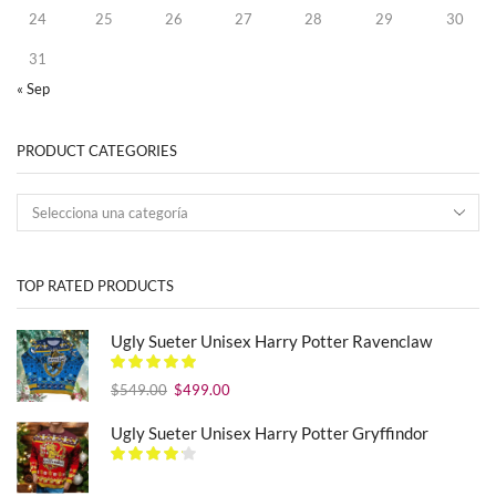
24
25
26
27
28
29
30
31
« Sep
PRODUCT CATEGORIES
TOP RATED PRODUCTS
Ugly Sueter Unisex Harry Potter Ravenclaw
El
El
$
549.00
$
499.00
precio
precio
original
actual
Ugly Sueter Unisex Harry Potter Gryffindor
era:
es:
$549.00.
$499.00.