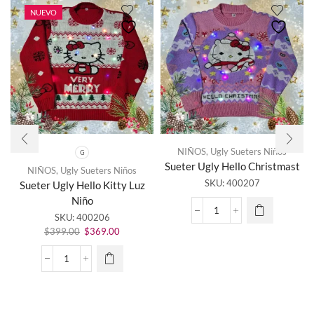
NUEVO
NIÑOS
,
Ugly Sueters Niños
G
Sueter Ugly Hello Christmast
NIÑOS
,
Ugly Sueters Niños
Este
SKU:
400207
Sueter Ugly Hello Kitty Luz
producto
Niño
tiene
Sueter
SKU:
400206
múltiples
Ugly
El
El
variantes.
$
399.00
$
369.00
Hello
precio
precio
Las
Christmast
original
actual
opciones
Sueter
cantidad
era:
es:
se
Ugly
$399.00.
$369.00.
pueden
Hello
elegir en
Kitty
la página