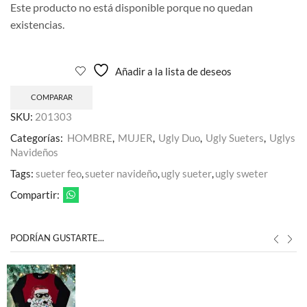
Este producto no está disponible porque no quedan
existencias.
Añadir a la lista de deseos
COMPARAR
SKU:
201303
Categorías:
HOMBRE
,
MUJER
,
Ugly Duo
,
Ugly Sueters
,
Uglys
Navideños
Tags:
sueter feo
,
sueter navideño
,
ugly sueter
,
ugly sweter
Compartir:
PODRÍAN GUSTARTE...