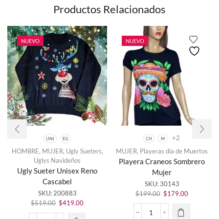
Luz
Productos Relacionados
de
Niño
producto
cantidad
NUEVO
NUEVO
+2
UNI
EG
CH
M
HOMBRE
,
MUJER
,
Ugly Sueters
,
MUJER
,
Playeras día de Muertos
Este
Uglys Navideños
Playera Craneos Sombrero
Este
producto
Ugly Sueter Unisex Reno
Mujer
producto
tiene
Cascabel
SKU:
30143
tiene
múltiples
SKU:
200883
El
El
múltiples
variantes.
$
199.00
$
179.00
El
El
precio
precio
variantes.
Las
$
519.00
$
419.00
precio
precio
original
actual
Las
opciones
Playera