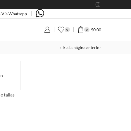
 Vía Whatsapp
$
0.00
0
0
Ir a la página anterior
án
e tallas