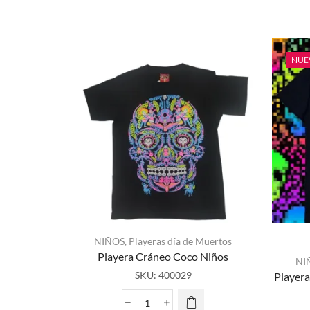
NUE
NIÑOS
,
Playeras día de Muertos
Playera Cráneo Coco Niños
NI
SKU:
400029
Playera
Playera