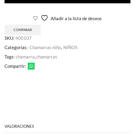
Añadir a la lista de deseos
COMPARAR
SKU:
400107
Categorías:
Chamarras niño
,
NIÑOS
Tags:
chamarra
,
chamarras
Compartir:
VALORACIONES