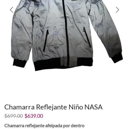
Chamarra Reflejante Niño NASA
El
El
$
699.00
$
639.00
precio
precio
Chamarra reflejante afelpada por dentro
original
actual