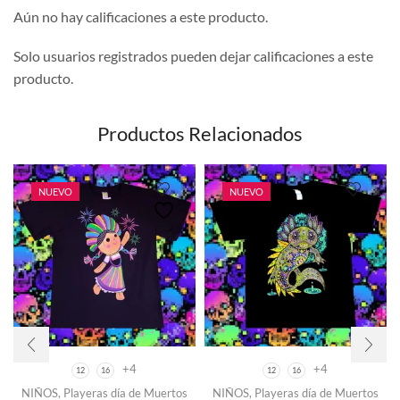
Aún no hay calificaciones a este producto.
Solo usuarios registrados pueden dejar calificaciones a este
producto.
Productos Relacionados
NUEVO
NUEVO
+4
+4
12
16
12
16
Este
Este
NIÑOS
,
Playeras día de Muertos
NIÑOS
,
Playeras día de Muertos
producto
producto