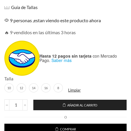
era:
es:
Guía de Tallas
$699.00.
$639.00.
9 personas ,estan viendo este producto ahora
🔥 9 vendidos en las últimas 3 horas
Hasta 12 pagos sin tarjeta
con Mercado
Pago.
Saber más
Talla
10
12
14
16
8
Limpiar
AÑADIR AL CARRITO
Chamarra
Reflejante
O
Niño
NASA
cantidad
COMPRAR