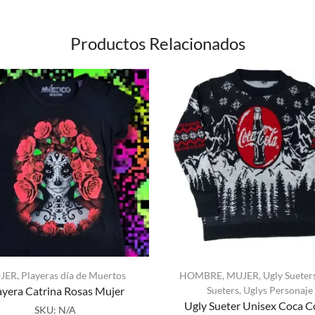
Productos Relacionados
JER
,
Playeras día de Muertos
HOMBRE
,
MUJER
,
Ugly Sueter
ayera Catrina Rosas Mujer
Sueters
,
Uglys Personaje
Ugly Sueter Unisex Coca C
SKU:
N/A