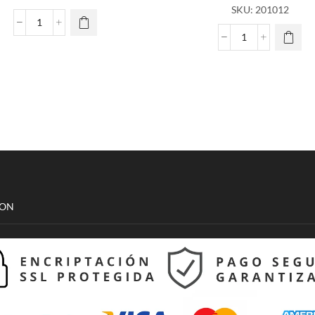
SKU:
201012
Playera
Catrina
Ugly
Rosas
Sueter
Mujer
Unisex
cantidad
Coca
Cola
2
cantidad
CON