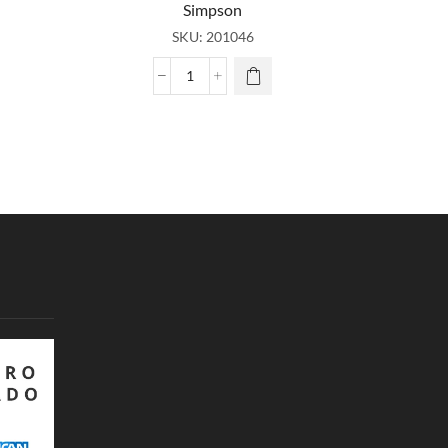
Simpson
SKU:
201046
Ugly
Sudadera
Unisex
Sublimado
Simpson
cantidad