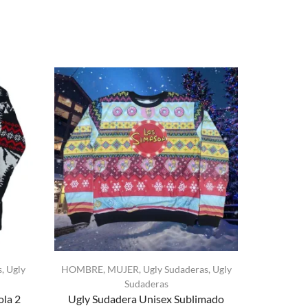
s
,
Ugly
HOMBRE
,
MUJER
,
Ugly Sudaderas
,
Ugly
HOMBRE
,
Sudaderas
ola 2
Ugly Sudadera Unisex Sublimado
Ugly Su