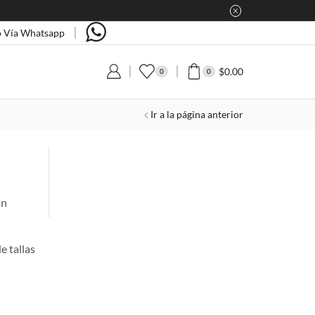
 Vía Whatsapp
$
0.00
0
0
Ir a la página anterior
án
e tallas