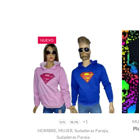
NUEVO
+1
MU
G/G
XL/XL
Pl
HOMBRE
,
MUJER
,
Sudaderas Pareja
,
Este
Sudaderas Pareja
producto