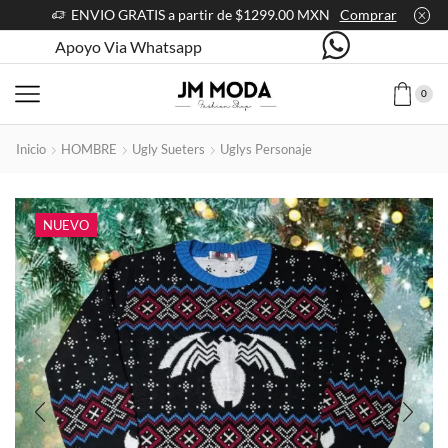
ENVIO GRATIS a partir de $1299.00 MXN
Comprar
Apoyo Via Whatsapp
0
Inicio
HOMBRE
Ugly Sueters
Uglys Personaje
NUEVO