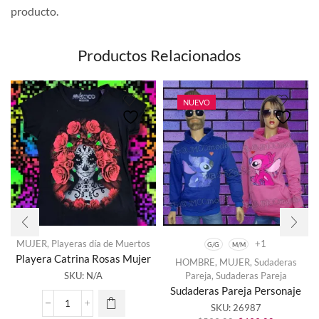
producto.
Productos Relacionados
NUEVO
MUJER
,
Playeras día de Muertos
+1
G/G
M/M
Playera Catrina Rosas Mujer
HOMBRE
,
MUJER
,
Sudaderas
Este
SKU:
N/A
Pareja
,
Sudaderas Pareja
producto
Sudaderas Pareja Personaje
tiene
SKU:
26987
múltiples
Playera