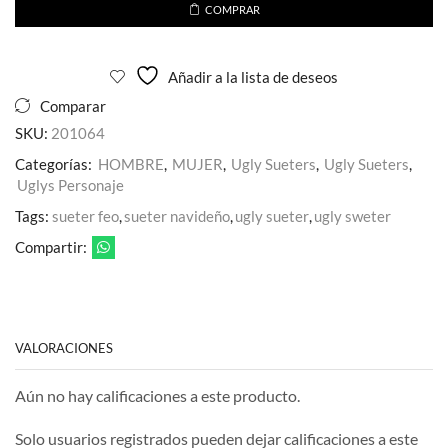
Venom
COMPRAR
Unisex
cantidad
Añadir a la lista de deseos
Comparar
SKU:
201064
Categorías:
HOMBRE
,
MUJER
,
Ugly Sueters
,
Ugly Sueters
,
Uglys Personaje
Tags:
sueter feo
,
sueter navideño
,
ugly sueter
,
ugly sweter
Compartir:
VALORACIONES
Aún no hay calificaciones a este producto.
Solo usuarios registrados pueden dejar calificaciones a este