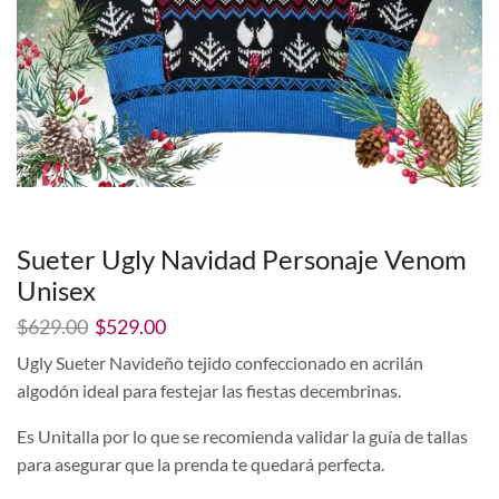
Sueter Ugly Navidad Personaje Venom
Unisex
El
El
$
629.00
$
529.00
precio
precio
Ugly Sueter Navideño tejido confeccionado en acrilán
original
actual
algodón ideal para festejar las fiestas decembrinas.
era:
es:
$629.00.
$529.00.
Es Unitalla por lo que se recomienda validar la guía de tallas
para asegurar que la prenda te quedará perfecta.