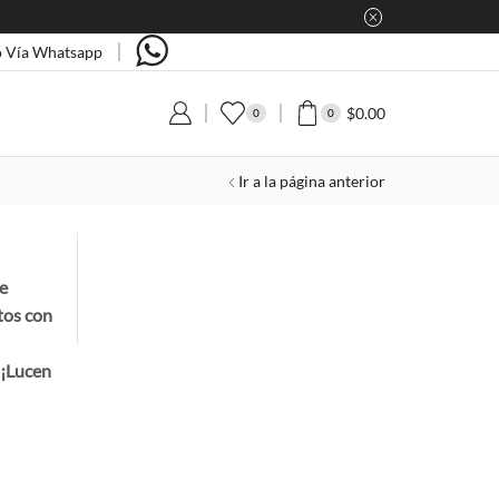
 Vía Whatsapp
$
0.00
0
0
Ir a la página anterior
e
tos con
. ¡Lucen