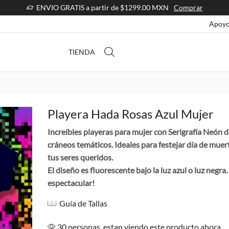
ENVIO GRATIS a partir de $1299.00 MXN
Comprar
Apoyo
TIENDA
Playera Hada Rosas Azul Mujer
Increíbles playeras para mujer con Serigrafía Neón d
cráneos temáticos. Ideales para festejar día de muer
tus seres queridos.
El diseño es fluorescente bajo la luz azul o luz negra
espectacular!
Guía de Tallas
30 personas ,estan viendo este producto ahora