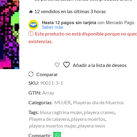
🔥 12 vendidos en las últimas 3 horas
Hasta 12 pagos sin tarjeta
con Mercado Pago.
Saber más
Este producto no está disponible porque no que
existencias.
Añadir a la lista de deseos
Comparar
SKU:
90011-3-1
GTIN:
Array
Categorías:
MUJER
,
Playeras día de Muertos
Tags:
blusa cagtrina mujer
,
playera craneo
,
Playera de calavera
,
playera muertos
,
playera muertos mujer
,
playera neon
Compartir: