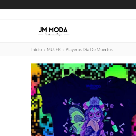
Inicio
MUJER
Playeras Día De Muertos