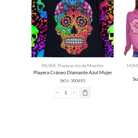
MUJER
,
Playeras día de Muertos
HOM
Playera Cráneo Diamante Azul Mujer
Su
SKU:
300692
Playera
Cráneo
Diamante
Azul
Mujer
cantidad