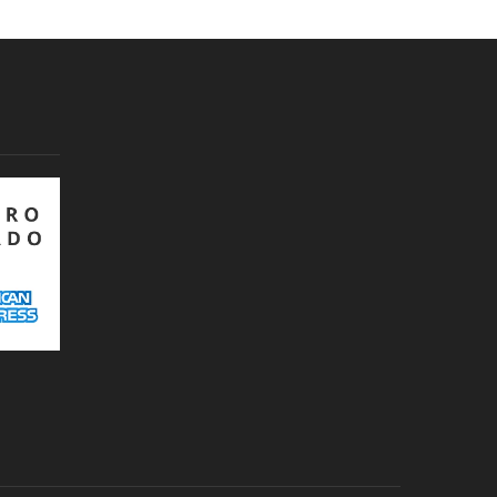
la página
Reliquias
de
cantidad
producto