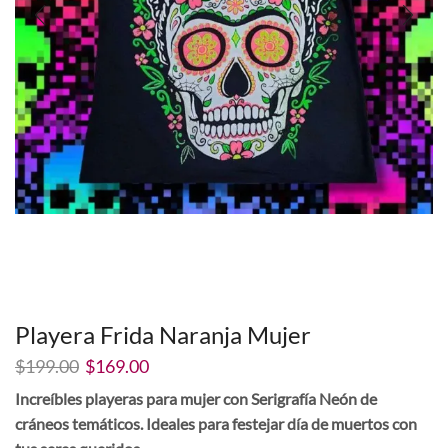
Playera Frida Naranja Mujer
El
El
$
199.00
$
169.00
precio
precio
Increíbles playeras para mujer con Serigrafía Neón de
original
actual
cráneos temáticos. Ideales para festejar día de muertos con
era:
es: