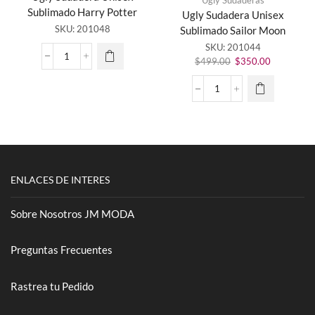
Ugly Sudaderas
Este
Sublimado Harry Potter
Ugly Sudadera Unisex
producto
SKU:
201048
Sublimado Sailor Moon
tiene
SKU:
201044
múltiples
El
El
variantes.
Ugly
$
499.00
$
350.00
precio
precio
Las
Sudadera
original
actual
opciones
Unisex
Ugly
era:
es:
se
Sublimado
Sudadera
$499.00.
$350.00.
pueden
Harry
Unisex
elegir en
Potter
Sublimado
la página
cantidad
Sailor
de
Moon
producto
cantidad
ENLACES DE INTERES
Sobre Nosotros JM MODA
Preguntas Frecuentes
Rastrea tu Pedido