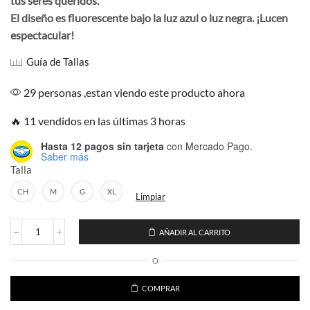
$199.00.
$169.00.
tus seres queridos.
El diseño es fluorescente bajo la luz azul o luz negra. ¡Lucen
espectacular!
Guía de Tallas
29 personas ,estan viendo este producto ahora
🔥 11 vendidos en las últimas 3 horas
Hasta 12 pagos sin tarjeta
con Mercado Pago.
Saber más
Talla
CH
M
G
XL
Limpiar
AÑADIR AL CARRITO
Playera
Frida
O
Naranja
Mujer
cantidad
COMPRAR