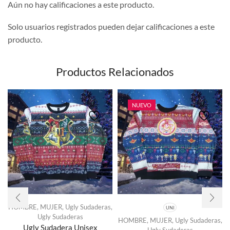
Aún no hay calificaciones a este producto.
Solo usuarios registrados pueden dejar calificaciones a este
producto.
Productos Relacionados
NUEVO
HOMBRE
,
MUJER
,
Ugly Sudaderas
,
UNI
Ugly Sudaderas
HOMBRE
,
MUJER
,
Ugly Sudaderas
,
Ugly Sudadera Unisex