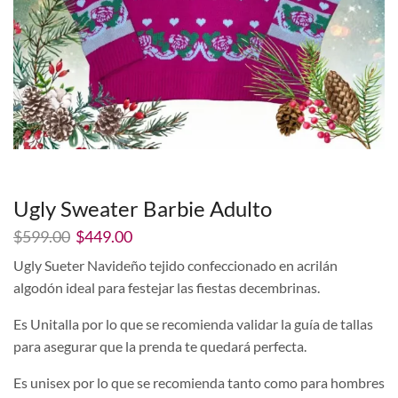
Ugly Sweater Barbie Adulto
El
El
$
599.00
$
449.00
precio
precio
Ugly Sueter Navideño tejido confeccionado en acrilán
original
actual
algodón ideal para festejar las fiestas decembrinas.
era:
es:
$599.00.
$449.00.
Es Unitalla por lo que se recomienda validar la guía de tallas
para asegurar que la prenda te quedará perfecta.
Es unisex por lo que se recomienda tanto como para hombres