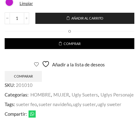
Limpiar
AÑADIR AL CARRITO
Ugly
Sweater
O
Barbie
Adulto
cantidad
COMPRAR
Añadir a la lista de deseos
COMPARAR
SKU:
201010
Categorías:
HOMBRE
,
MUJER
,
Ugly Sueters
,
Uglys Personaje
Tags:
sueter feo
,
sueter navideño
,
ugly sueter
,
ugly sweter
Compartir: