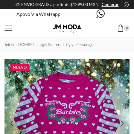
ENVIO GRATIS a partir de $1299.00 MXN
Comprar
Apoyo Via Whatsapp
0
Inicio
HOMBRE
Ugly Sueters
Uglys Personaje
NUEVO