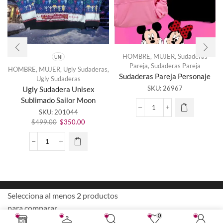
HOMBRE
,
MUJER
,
Sudaderas
UNI
Pareja
,
Sudaderas Pareja
HOMBRE
,
MUJER
,
Ugly Sudaderas
,
Sudaderas Pareja Personaje
Ugly Sudaderas
Este
SKU:
26967
Ugly Sudadera Unisex
producto
Sublimado Sailor Moon
tiene
Sudaderas
SKU:
201044
múltiples
Pareja
El
El
variantes.
$
499.00
$
350.00
Personaje
precio
precio
Las
cantidad
original
actual
opciones
Ugly
era:
es:
se
Sudadera
$499.00.
$350.00.
pueden
Unisex
elegir en
Sublimado
la página
Sailor
de
Moon
Selecciona al menos 2 productos
producto
cantidad
para comparar
0