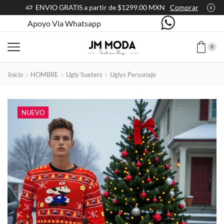
ENVIO GRATIS a partir de $1299.00 MXN
Comprar
Apoyo Via Whatsapp
0
Inicio
HOMBRE
Ugly Sueters
Uglys Personaje
NUEVO