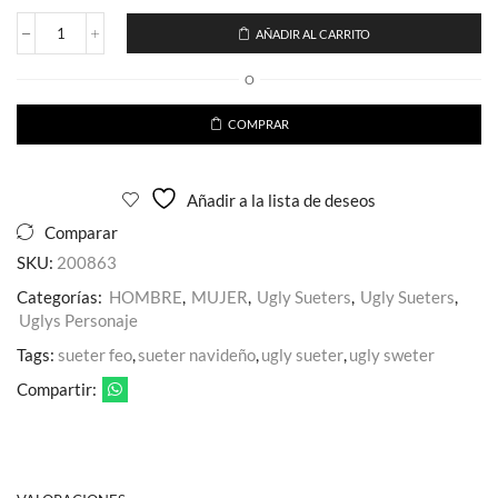
AÑADIR AL CARRITO
Sueter
Ugly
O
Navideño
Sweater
Mario
COMPRAR
con
Luz
cantidad
Añadir a la lista de deseos
Comparar
SKU:
200863
Categorías:
HOMBRE
,
MUJER
,
Ugly Sueters
,
Ugly Sueters
,
Uglys Personaje
Tags:
sueter feo
,
sueter navideño
,
ugly sueter
,
ugly sweter
Compartir: