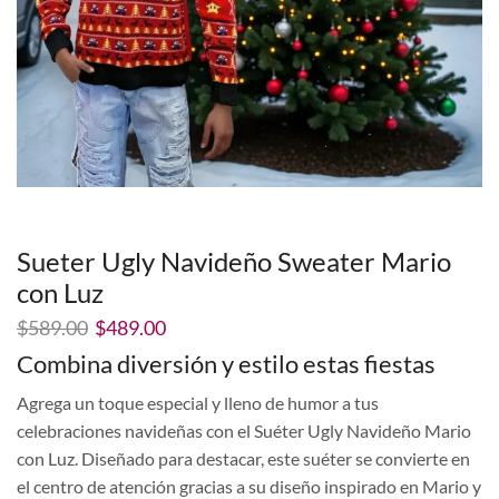
Sueter Ugly Navideño Sweater Mario
con Luz
El
El
$
589.00
$
489.00
precio
precio
Combina diversión y estilo estas fiestas
original
actual
era:
es:
Agrega un toque especial y lleno de humor a tus
$589.00.
$489.00.
celebraciones navideñas con el Suéter Ugly Navideño Mario
con Luz. Diseñado para destacar, este suéter se convierte en
el centro de atención gracias a su diseño inspirado en Mario y