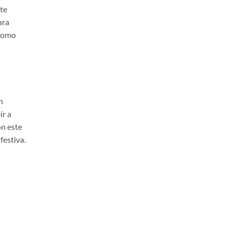
te
ara
 como
n
ír a
on este
festiva.