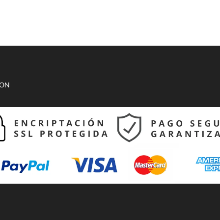
cantidad
Unisex
cantidad
CON