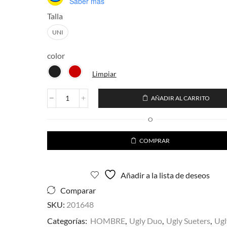
Saber más
Talla
UNI
color
Limpiar
AÑADIR AL CARRITO
Sueter
Ugly
O
Navideño
Harry
COMPRAR
Copos
cantidad
Añadir a la lista de deseos
Comparar
SKU:
201648
Categorías:
HOMBRE
,
Ugly Duo
,
Ugly Sueters
,
Ugl