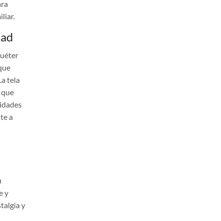
ara
liar.
dad
suéter
que
a tela
o que
vidades
te a
u
e y
talgia y