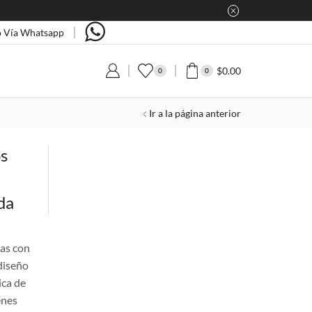
 Vía Whatsapp
$
0.00
0
0
Ir a la página anterior
s
da
ñas con
diseño
ica de
enes