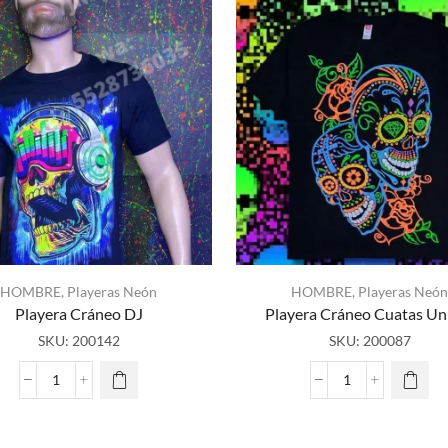
HOMBRE
,
Playeras Neón
HOMBRE
,
Playeras Neón
Playera Cráneo DJ
Playera Cráneo Cuatas Un
SKU:
200142
SKU:
200087
Playera
Playera
Cráneo
Cráneo
DJ
Cuatas