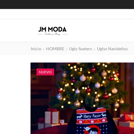
Inicio
HOMBRE
Ugly Sueters
Uglys Navideños
NUEVO