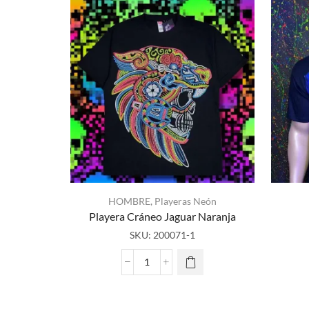
HOMBRE
,
Playeras Neón
Playera Cráneo Jaguar Naranja
SKU:
200071-1
Playera
Cráneo
Jaguar