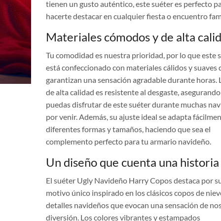
tienen un gusto auténtico, este suéter es perfecto p
hacerte destacar en cualquier fiesta o encuentro fami
Materiales cómodos y de alta cali
Tu comodidad es nuestra prioridad, por lo que este 
está confeccionado con materiales cálidos y suaves 
garantizan una sensación agradable durante horas. L
de alta calidad es resistente al desgaste, asegurand
puedas disfrutar de este suéter durante muchas na
por venir. Además, su ajuste ideal se adapta fácilmen
diferentes formas y tamaños, haciendo que sea el
complemento perfecto para tu armario navideño.
Un diseño que cuenta una historia
El suéter Ugly Navideño Harry Copos destaca por s
motivo único inspirado en los clásicos copos de niev
detalles navideños que evocan una sensación de nos
diversión. Los colores vibrantes y estampados