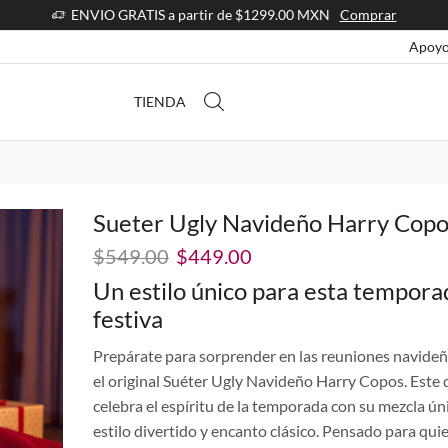
ENVIO GRATIS a partir de $1299.00 MXN
Comprar
Apoyo
TIENDA
Sueter Ugly Navideño Harry Copo
El
El
$
549.00
$
449.00
precio
precio
Un estilo único para esta tempora
original
actual
festiva
era:
es:
$549.00.
$449.00.
Prepárate para sorprender en las reuniones navide
el original Suéter Ugly Navideño Harry Copos. Este 
celebra el espíritu de la temporada con su mezcla ún
estilo divertido y encanto clásico. Pensado para qui