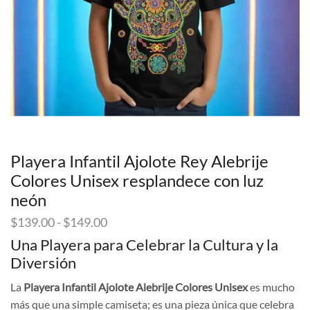
Playera Infantil Ajolote Rey Alebrije
Colores Unisex resplandece con luz
neón
Rango
$
139.00
-
$
149.00
de
Una Playera para Celebrar la Cultura y la
precios:
Diversión
desde
$139.00
La
Playera Infantil Ajolote Alebrije Colores Unisex
es mucho
hasta
más que una simple camiseta; es una pieza única que celebra
$149.00