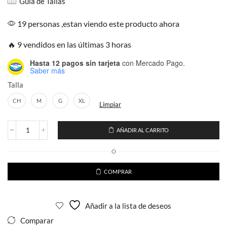
Guía de Tallas
19 personas ,estan viendo este producto ahora
🔥 9 vendidos en las últimas 3 horas
Hasta 12 pagos sin tarjeta
con Mercado Pago.
Saber más
Talla
CH
M
G
XL
Limpiar
AÑADIR AL CARRITO
Playera
Infantil
O
Ajolote
Rey
Alebrije
COMPRAR
Colores
Unisex
resplandece
Añadir a la lista de deseos
con
luz
Comparar
neón