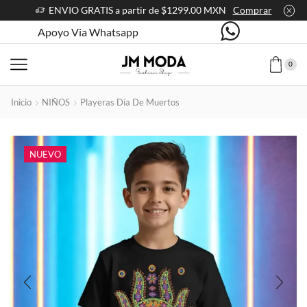
ENVIO GRATIS a partir de $1299.00 MXN
Comprar
Apoyo Via Whatsapp
0
Inicio
NIÑOS
Playeras Día De Muertos
NUEVO