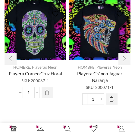
HOMBRE
,
Playeras Neón
HOMBRE
,
Playeras Neón
Playera Cráneo Cruz Floral
Playera Cráneo Jaguar
Naranja
SKU:
200067-1
SKU:
200071-1
Playera
Cráneo
Playera
Cruz
Cráneo
Floral
Jaguar
cantidad
Naranja
cantidad
0