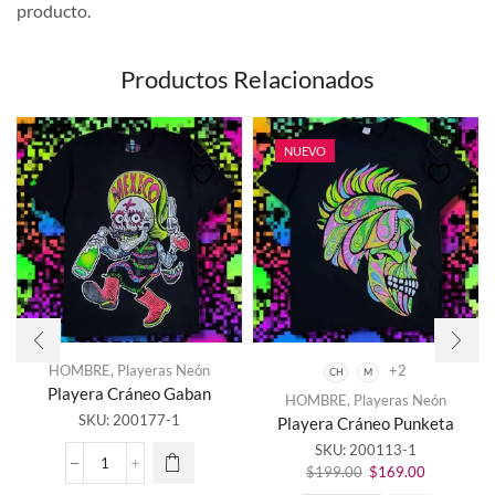
producto.
Productos Relacionados
NUEVO
HOMBRE
,
Playeras Neón
+2
CH
M
Este
Playera Cráneo Gaban
HOMBRE
,
Playeras Neón
producto
SKU:
200177-1
Playera Cráneo Punketa
tiene
SKU:
200113-1
múltiples
El
El
variantes.
Playera
$
199.00
$
169.00
precio
precio
Las
Cráneo