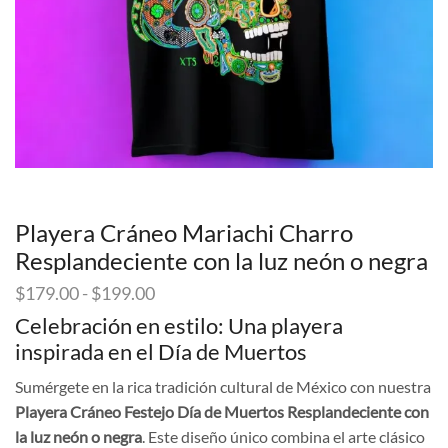
Playera Cráneo Mariachi Charro
Resplandeciente con la luz neón o negra
Rango
$
179.00
-
$
199.00
de
Celebración en estilo: Una playera
precios:
inspirada en el Día de Muertos
desde
$179.00
Sumérgete en la rica tradición cultural de México con nuestra
hasta
Playera Cráneo Festejo Día de Muertos Resplandeciente con
$199.00
la luz neón o negra
. Este diseño único combina el arte clásico