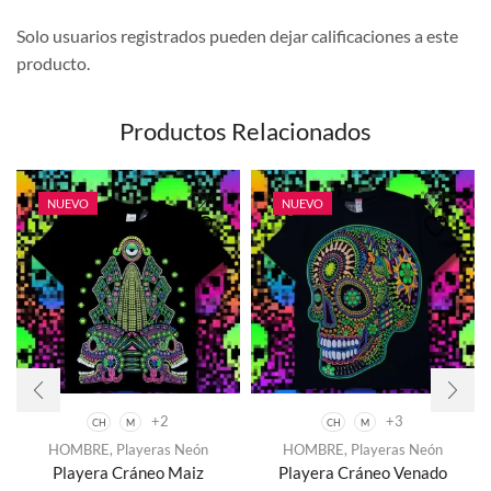
Solo usuarios registrados pueden dejar calificaciones a este
producto.
Productos Relacionados
NUEVO
NUEVO
+2
+3
CH
M
CH
M
Este
Este
HOMBRE
,
Playeras Neón
HOMBRE
,
Playeras Neón
producto
producto
Playera Cráneo Maiz
Playera Cráneo Venado
tiene
tiene