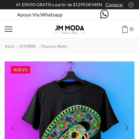
ENVIO GRATIS a partir de $1299.00 MXN
Comprar
Apoyo Via Whatsapp
0
Inicio
HOMBRE
Playeras Neón
NUEVO