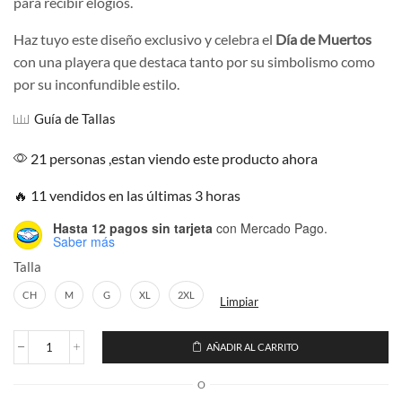
para recibir elogios.
Haz tuyo este diseño exclusivo y celebra el
Día de Muertos
con una playera que destaca tanto por su simbolismo como
por su inconfundible estilo.
Guía de Tallas
21 personas ,estan viendo este producto ahora
🔥 11 vendidos en las últimas 3 horas
Hasta 12 pagos sin tarjeta
con Mercado Pago.
Saber más
Talla
CH
M
G
XL
2XL
Limpiar
AÑADIR AL CARRITO
Playera
Cráneo
O
Mariachi