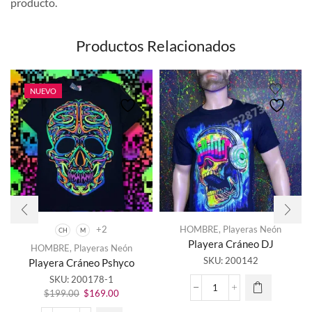
producto.
Productos Relacionados
NUEVO
+2
HOMBRE
,
Playeras Neón
CH
M
Este
Playera Cráneo DJ
HOMBRE
,
Playeras Neón
producto
SKU:
200142
Playera Cráneo Pshyco
tiene
SKU:
200178-1
múltiples
El
El
variantes.
Playera
$
199.00
$
169.00
precio
precio
Las
Cráneo