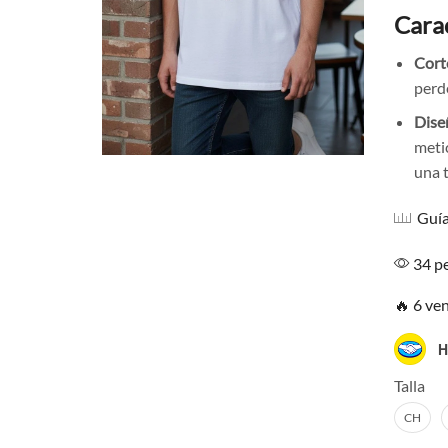
Carac
Cort
perde
Dise
meti
una 
Guía
34 pe
🔥 6 ve
H
Talla
CH