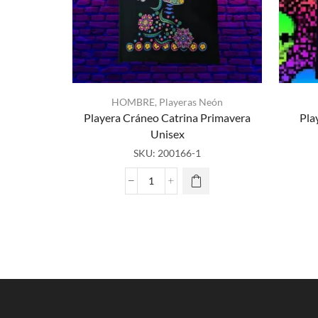
HOMBRE
,
Playeras Neón
Playera Cráneo Catrina Primavera
Pla
Unisex
SKU:
200166-1
Playera
Cráneo
Catrina
Primavera
Unisex
cantidad