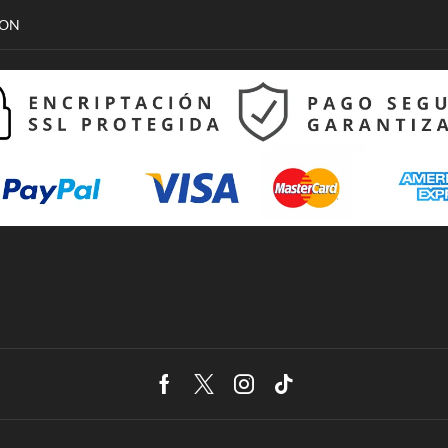
CON
Facebook
Twitter
Instagram
Tik-
tok