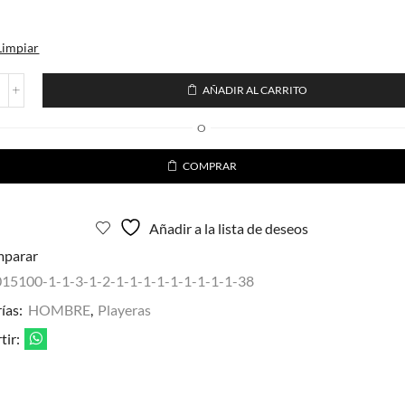
Limpiar
AÑADIR AL CARRITO
ayera
rte
O
gular
dreria
COMPRAR
raneo
ompleto
jo
ra
Añadir a la lista de deseos
ballero
parar
ntidad
015100-1-1-3-1-2-1-1-1-1-1-1-1-1-1-38
ías:
HOMBRE
,
Playeras
ir: