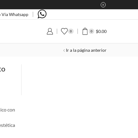
 Vía Whatsapp
$
0.00
0
0
Ir a la página anterior
to
sico con
stética