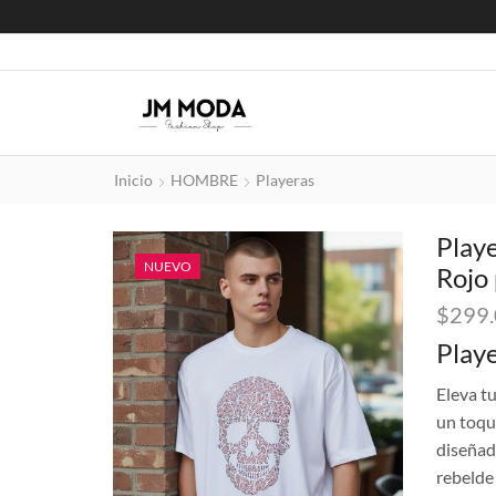
Inicio
HOMBRE
Playeras
Play
NUEVO
Rojo 
$
299
Playe
Eleva t
un toqu
diseñad
rebelde