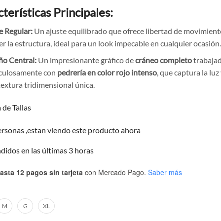
terísticas Principales:
e Regular:
Un ajuste equilibrado que ofrece libertad de movimient
r la estructura, ideal para un look impecable en cualquier ocasión
ño Central:
Un impresionante gráfico de
cráneo completo
trabaja
culosamente con
pedrería en color rojo intenso
, que captura la lu
textura tridimensional única.
 de Tallas
rsonas ,estan viendo este producto ahora
ndidos en las últimas 3 horas
asta 12 pagos sin tarjeta
con Mercado Pago.
Saber más
M
G
XL