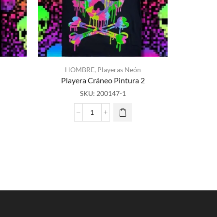
HOMBRE
,
Playeras Neón
HO
Playera Cráneo Pintura 2
P
SKU:
200147-1
Playera
Cráneo
cio
Pintura
al
2
cantidad
9.00.