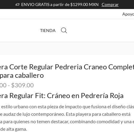
ENVIO GRATIS a partir de $1299.00 MXN
Comprar
Apoyo
TIENDA
era Corte Regular Pedreria Craneo Comple
para caballero
Rango
.00
-
$
309.00
de
ra Regular Fit: Cráneo en Pedrería Roja
precios:
desde
u estilo urbano con esta pieza de impacto que fusiona el diseño clá
$299.00
e audaz de lujo contemporáneo. Esta playera para caballero está
hasta
a para quienes no temen destacar, combinando comodidad y una e
$309.00
 de alta gama.