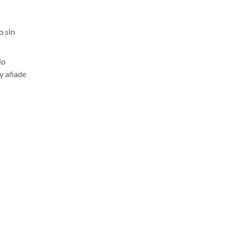
o sin
.
do
z y añade