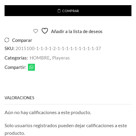
Pedreria
Craneo
COMPRAR
Huesos
Negro
para
Añadir a la lista de deseos
caballero
cantidad
Comparar
SKU:
2015100-1-1-3-1-2-1-1-1-1-1-1-1-1-1-37
Categorías:
HOMBRE
,
Playeras
Compartir:
VALORACIONES
Aún no hay calificaciones a este producto.
Solo usuarios registrados pueden dejar calificaciones a este
producto.