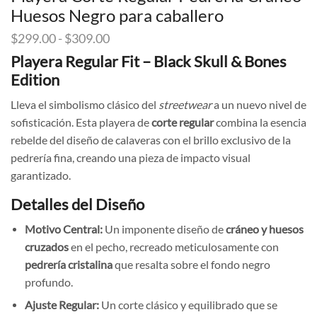
Huesos Negro para caballero
Rango
$
299.00
-
$
309.00
de
Playera Regular Fit – Black Skull & Bones
precios:
Edition
desde
$299.00
Lleva el simbolismo clásico del
streetwear
a un nuevo nivel de
hasta
sofisticación. Esta playera de
corte regular
combina la esencia
$309.00
rebelde del diseño de calaveras con el brillo exclusivo de la
pedrería fina, creando una pieza de impacto visual
garantizado.
Detalles del Diseño
Motivo Central:
Un imponente diseño de
cráneo y huesos
cruzados
en el pecho, recreado meticulosamente con
pedrería cristalina
que resalta sobre el fondo negro
profundo.
Ajuste Regular:
Un corte clásico y equilibrado que se