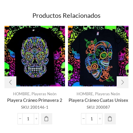
Productos Relacionados
HOMBRE
,
Playeras Neón
HOMBRE
,
Playeras Neón
Playera Cráneo Primavera 2
Playera Cráneo Cuatas Unisex
SKU:
200146-1
SKU:
200087
Playera
Playera
Cráneo
Cráneo
Primavera
Cuatas