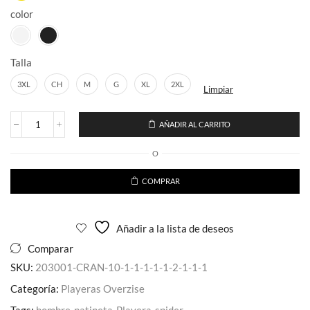
color
Talla
3XL
CH
M
G
XL
2XL
Limpiar
AÑADIR AL CARRITO
Playera
Corte
O
Regular
Unisex
Estampado
COMPRAR
Alebrije
Ajolote
Colores
Añadir a la lista de deseos
cantidad
Comparar
SKU:
203001-CRAN-10-1-1-1-1-1-2-1-1-1
Categoría:
Playeras Overzise
Tags:
hombre
,
patineta
,
Playera
,
spider