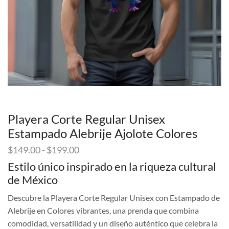
Playera Corte Regular Unisex
Estampado Alebrije Ajolote Colores
Rango
$
149.00
-
$
199.00
de
Estilo único inspirado en la riqueza cultural
precios:
de México
desde
$149.00
Descubre la Playera Corte Regular Unisex con Estampado de
hasta
Alebrije en Colores vibrantes, una prenda que combina
$199.00
comodidad, versatilidad y un diseño auténtico que celebra la