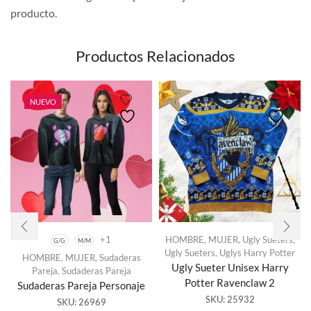
producto.
Productos Relacionados
NUEVO
+1
HOMBRE
,
MUJER
,
Ugly Sueters
,
G/G
M/M
Ugly Sueters
,
Uglys Harry Potter
HOMBRE
,
MUJER
,
Sudaderas
Este
Ugly Sueter Unisex Harry
Pareja
,
Sudaderas Pareja
producto
Potter Ravenclaw 2
Sudaderas Pareja Personaje
tiene
SKU:
25932
SKU:
26969
múltiples