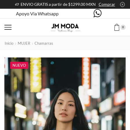
ENVIO GRATIS a partir de $1299.00 MXN
Comprar
Apoyo Via Whatsapp
0
Inicio
MUJER
Chamarras
NUEVO