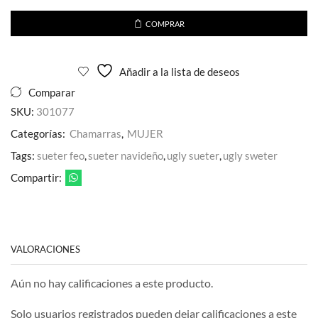
Pedreria
Para
COMPRAR
Dama
cantidad
Añadir a la lista de deseos
Comparar
SKU:
301077
Categorías:
Chamarras
,
MUJER
Tags:
sueter feo
,
sueter navideño
,
ugly sueter
,
ugly sweter
Compartir:
VALORACIONES
Aún no hay calificaciones a este producto.
Solo usuarios registrados pueden dejar calificaciones a este