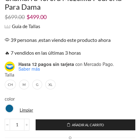
Para Dama
El
El
$
699.00
$
499.00
precio
precio
Guía de Tallas
original
actual
era:
es:
39 personas ,estan viendo este producto ahora
$699.00.
$499.00.
🔥 7 vendidos en las últimas 3 horas
Hasta 12 pagos sin tarjeta
con Mercado Pago.
Saber más
Talla
CH
M
G
XL
color
Limpiar
AÑADIR AL CARRITO
Chamarra
Torera
O
Mezclilla