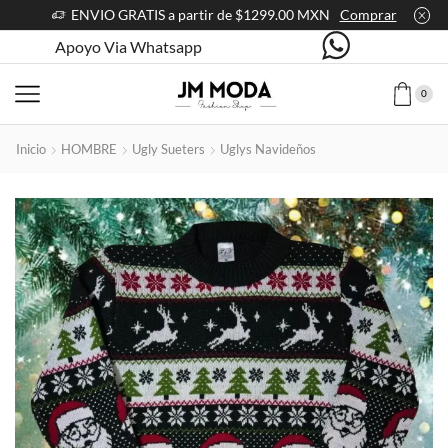
ENVIO GRATIS a partir de $1299.00 MXN
Comprar
Apoyo Via Whatsapp
0
Inicio
HOMBRE
Ugly Sueters
Uglys Navideños