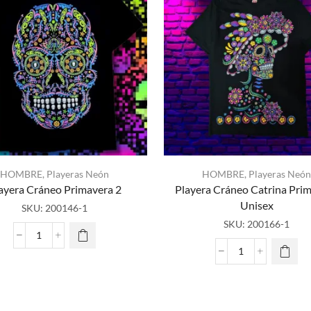
HOMBRE
,
Playeras Neón
HOMBRE
,
Playeras Neón
ayera Cráneo Primavera 2
Playera Cráneo Catrina Pri
Unisex
SKU:
200146-1
SKU:
200166-1
Playera
Cráneo
Playera
Primavera
Cráneo
2
Catrina
cantidad
Primavera