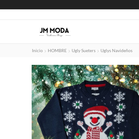
Inicio
HOMBRE
Ugly Sueters
Uglys Navideños