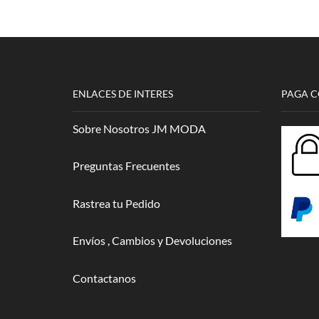
elegir en
cantidad
la página
de
producto
ENLACES DE INTERES
PAGA 
Sobre Nosotros JM MODA
Preguntas Frecuentes
Rastrea tu Pedido
Envíos , Cambios y Devoluciones
Contactanos