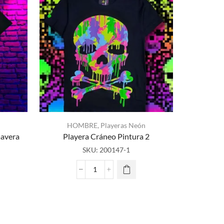
HOMBRE
,
Playeras Neón
mavera
Playera Cráneo Pintura 2
HO
SKU:
200147-1
Playera Cr
Playera
Cráneo
Pintura
2
cantidad