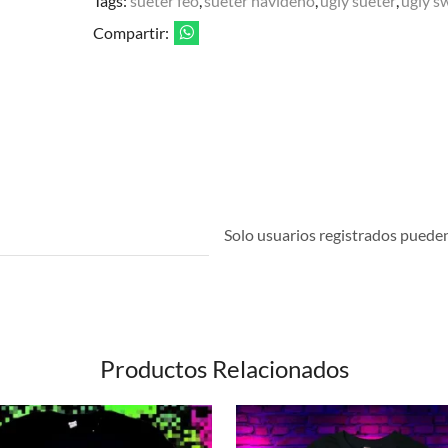
Tags:
sueter feo
,
sueter navideño
,
ugly sueter
,
ugly s
Compartir:
Solo usuarios registrados pueden 
Productos Relacionados