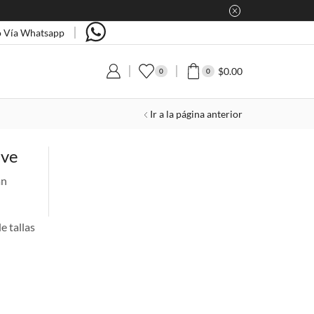
 Vía Whatsapp
$
0.00
0
0
Ir a la página anterior
eve
án
e tallas