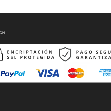
Unisex
cantidad
CON