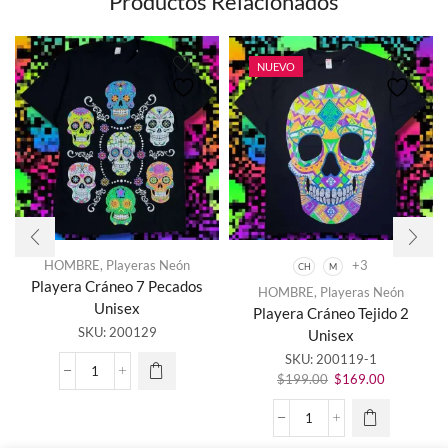
Productos Relacionados
NUEVO
HOMBRE
,
Playeras Neón
+3
CH
M
Playera Cráneo 7 Pecados
HOMBRE
,
Playeras Neón
Este
Unisex
Playera Cráneo Tejido 2
producto
SKU:
200129
Unisex
tiene
SKU:
200119-1
múltiples
El
El
variantes.
Playera
$
199.00
$
169.00
precio
precio
Las
Cráneo
original
actual
opciones
7
Playera
era:
es:
se
Pecados
Cráneo