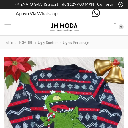
ENVIO GRATIS a partir de $1299.00 MXN
Comprar
Apoyo Via Whatsapp
0
Inicio
HOMBRE
Ugly Sueters
Uglys Personaje