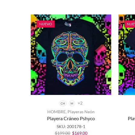
NUEVO
NUE
+2
CH
M
Este
HOMBRE
,
Playeras Neón
producto
Playera Cráneo Pshyco
Pla
tiene
múltiples
SKU:
200178-1
variantes.
El
El
$
199.00
$
169.00