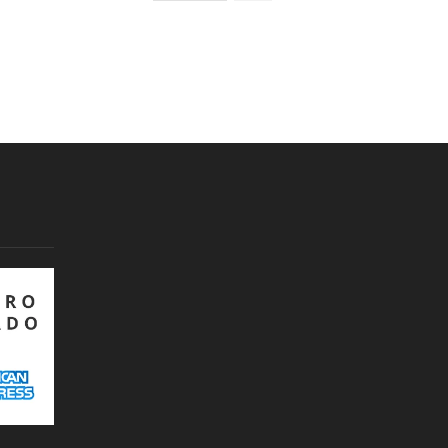
Cráneo
Diadema
Flores
cantidad