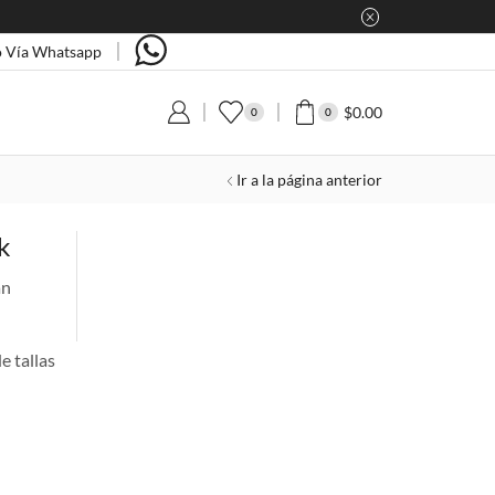
 Vía Whatsapp
$
0.00
0
0
Ir a la página anterior
k
án
e tallas