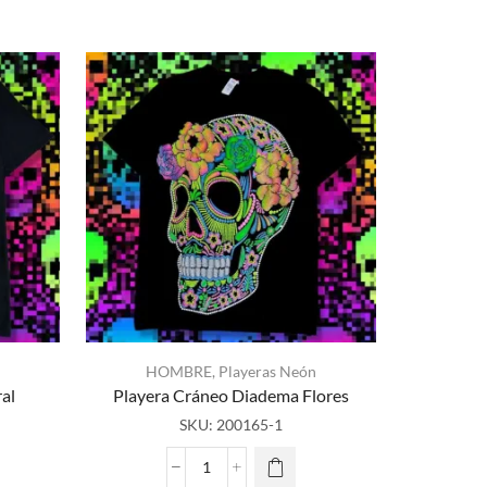
NUEVO
HOMBRE
,
Playeras Neón
al
Playera Cráneo Diadema Flores
HO
SKU:
200165-1
Pla
Playera