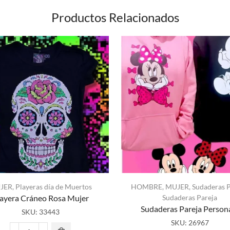
Productos Relacionados
JER
,
Playeras día de Muertos
HOMBRE
,
MUJER
,
Sudaderas P
ayera Cráneo Rosa Mujer
Sudaderas Pareja
Sudaderas Pareja Person
SKU:
33443
SKU:
26967