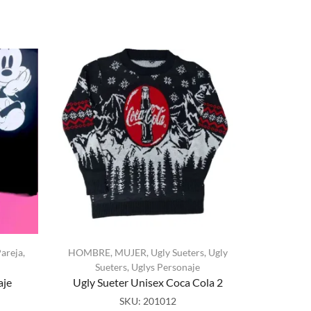
NUEVO
areja
,
HOMBRE
,
MUJER
,
Ugly Sueters
,
Ugly
Sueters
,
Uglys Personaje
HOMBRE
aje
Ugly Sueter Unisex Coca Cola 2
SKU:
201012
Ugly Suet