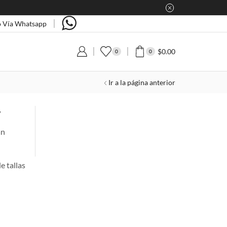
 Vía Whatsapp
$
0.00
0
0
Ir a la página anterior
w
án
e tallas