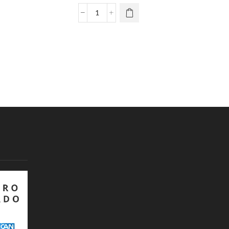
Ugly
Sueter
Unisex
Coca
Cola
2
cantidad