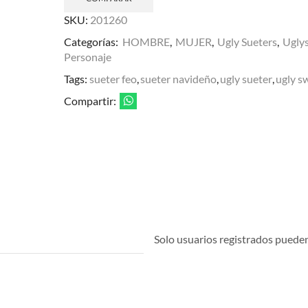
SKU:
201260
Categorías:
HOMBRE
,
MUJER
,
Ugly Sueters
,
Ugly
Personaje
Tags:
sueter feo
,
sueter navideño
,
ugly sueter
,
ugly s
Compartir:
Solo usuarios registrados pueden 