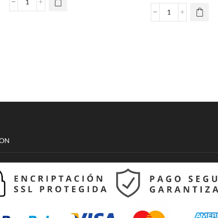
Playera
Cráneo
Sudaderas
Rosa
Pareja
Mujer
Personaje
cantidad
cantidad
CON