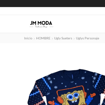
Inicio
HOMBRE
Ugly Sueters
Uglys Personaje