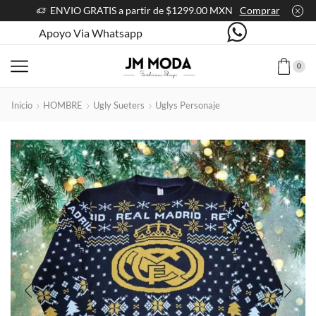
ENVIO GRATIS a partir de $1299.00 MXN
Comprar
Apoyo Via Whatsapp
0
Inicio
HOMBRE
Ugly Sueters
Uglys Personaje