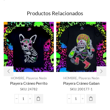
Productos Relacionados
HOMBRE
,
Playeras Neón
HOMBRE
,
Playeras Neón
Playera Cráneo Perrito
Playera Cráneo Gaban
SKU:
24782
SKU:
200177-1
Playera
Playera
Cráneo
Cráneo
Perrito
Gaban