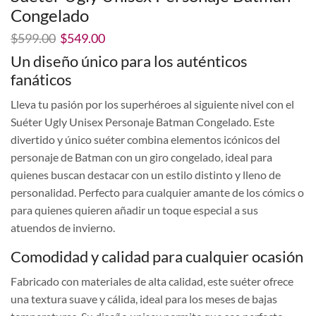
Congelado
El
El
$
599.00
$
549.00
precio
precio
Un diseño único para los auténticos
original
actual
fanáticos
era:
es:
$599.00.
$549.00.
Lleva tu pasión por los superhéroes al siguiente nivel con el
Suéter Ugly Unisex Personaje Batman Congelado. Este
divertido y único suéter combina elementos icónicos del
personaje de Batman con un giro congelado, ideal para
quienes buscan destacar con un estilo distinto y lleno de
personalidad. Perfecto para cualquier amante de los cómics o
para quienes quieren añadir un toque especial a sus
atuendos de invierno.
Comodidad y calidad para cualquier ocasión
Fabricado con materiales de alta calidad, este suéter ofrece
una textura suave y cálida, ideal para los meses de bajas