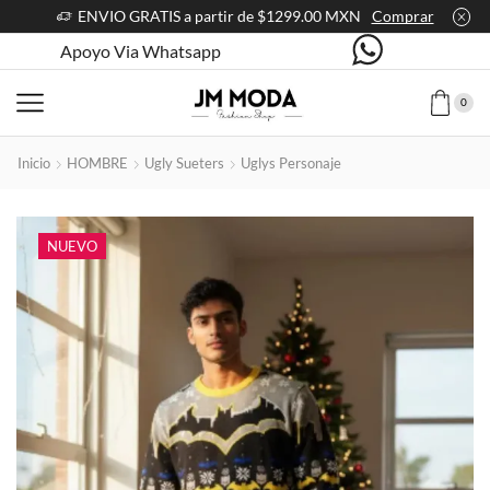
ENVIO GRATIS a partir de $1299.00 MXN
Comprar
Apoyo Via Whatsapp
0
Inicio
HOMBRE
Ugly Sueters
Uglys Personaje
NUEVO