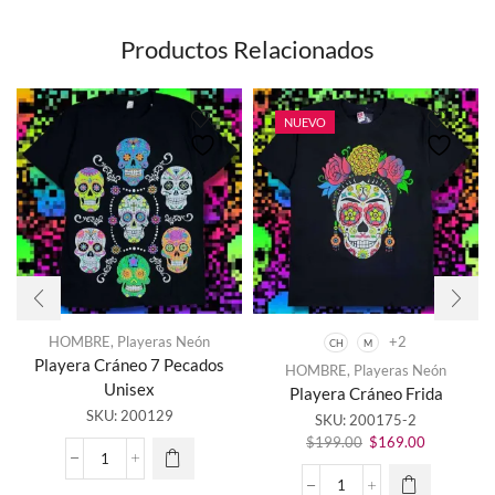
Productos Relacionados
NUEVO
HOMBRE
,
Playeras Neón
+2
CH
M
Este
Playera Cráneo 7 Pecados
HOMBRE
,
Playeras Neón
producto
Unisex
Playera Cráneo Frida
tiene
SKU:
200129
SKU:
200175-2
múltiples
El
El
variantes.
$
199.00
$
169.00
precio
precio
Las
Playera
original
actual
opciones
Cráneo
Playera