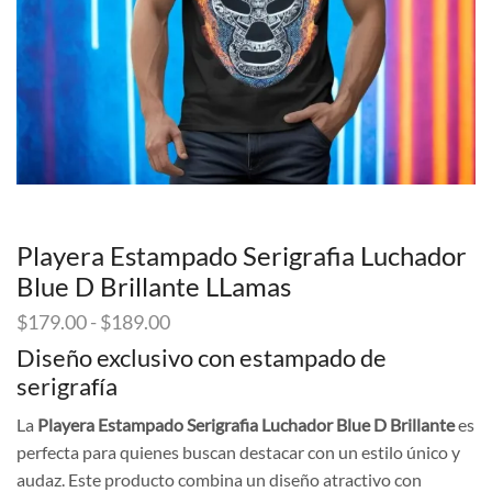
Playera Estampado Serigrafia Luchador
Blue D Brillante LLamas
Rango
$
179.00
-
$
189.00
de
Diseño exclusivo con estampado de
precios:
serigrafía
desde
$179.00
La
Playera Estampado Serigrafia Luchador Blue D Brillante
es
hasta
perfecta para quienes buscan destacar con un estilo único y
$189.00
audaz. Este producto combina un diseño atractivo con