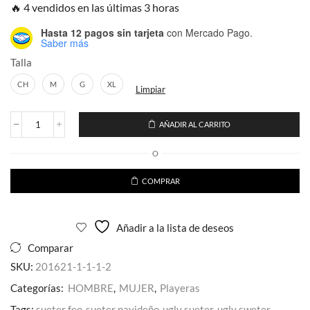
🔥 4 vendidos en las últimas 3 horas
Hasta 12 pagos sin tarjeta
con Mercado Pago.
Saber más
Talla
CH
M
G
XL
Limpiar
AÑADIR AL CARRITO
Playera
Estampado
O
Serigrafia
Luchador
Blue
COMPRAR
D
Brillante
LLamas
Añadir a la lista de deseos
cantidad
Comparar
SKU:
201621-1-1-1-2
Categorías:
HOMBRE
,
MUJER
,
Playeras
Tags:
sueter feo
,
sueter navideño
,
ugly sueter
,
ugly sweter