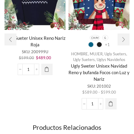
Ugly Sueter Unisex Reno Nariz
CH/M
G
Roja
+1
SKU:
200999U
HOMBRE
,
MUJER
,
Ugly Sueters
,
El
El
$
599.00
$
489.00
Ugly Sueters
,
Uglys Navideños
precio
precio
Ugly Sweter Unisex Navidad
original
actual
Este
Ugly
Reno y bufanda Focos con Luz y
era:
es:
producto
Sueter
Nariz
$599.00.
$489.00.
tiene
Unisex
SKU:
201002
múltiples
Reno
Rango
variantes.
$
589.00
-
$
599.00
Nariz
de
Las
Roja
precios:
opciones
cantidad
Ugly
desde
se
Sweter
$589.00
pueden
Unisex
hasta
elegir en
Navidad
Productos Relacionados
$599.00
la página
Reno
de