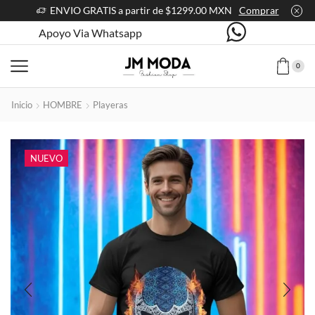
ENVIO GRATIS a partir de $1299.00 MXN
Comprar
Apoyo Via Whatsapp
0
Inicio
HOMBRE
Playeras
NUEVO