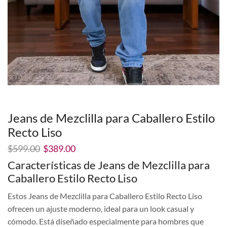
Jeans de Mezclilla para Caballero Estilo
Recto Liso
El
El
$
599.00
$
389.00
precio
precio
Características de Jeans de Mezclilla para
original
actual
Caballero Estilo Recto Liso
era:
es:
$599.00.
$389.00.
Estos Jeans de Mezclilla para Caballero Estilo Recto Liso
ofrecen un ajuste moderno, ideal para un look casual y
cómodo. Está diseñado especialmente para hombres que