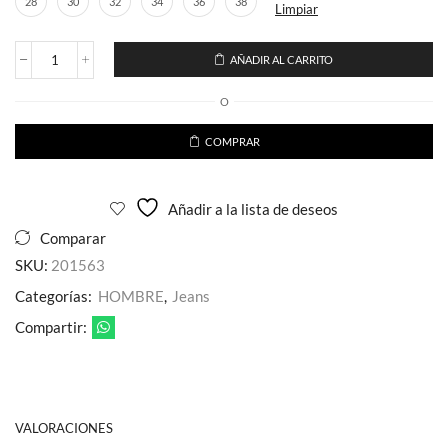
28
30
32
34
36
38
Limpiar
AÑADIR AL CARRITO
Jeans
de
O
Mezclilla
para
Caballero
COMPRAR
Estilo
Recto
Liso
Añadir a la lista de deseos
cantidad
Comparar
SKU:
201563
Categorías:
HOMBRE
,
Jeans
Compartir:
VALORACIONES