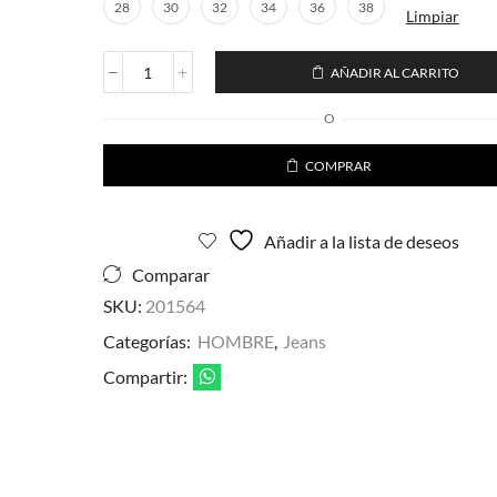
28
30
32
34
36
38
Limpiar
AÑADIR AL CARRITO
Jeans
de
O
Mezclilla
para
COMPRAR
Caballero
Estilo
Recto
cantidad
Añadir a la lista de deseos
Comparar
SKU:
201564
Categorías:
HOMBRE
,
Jeans
Compartir: