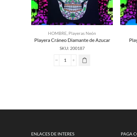
HOMBRE
,
Playeras Neón
Playera Cráneo Diamante de Azucar
Pla
SKU:
200187
Playera
Cráneo
Diamante
de
Azucar
cantidad
ENLACES DE INTERES
PAGA 