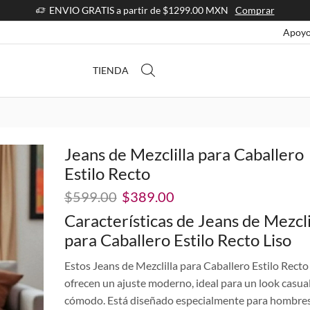
ENVIO GRATIS a partir de $1299.00 MXN
Comprar
Apoyo
TIENDA
Jeans de Mezclilla para Caballero
Estilo Recto
El
El
$
599.00
$
389.00
precio
precio
Características de Jeans de Mezcli
original
actual
para Caballero Estilo Recto Liso
era:
es:
$599.00.
$389.00.
Estos Jeans de Mezclilla para Caballero Estilo Recto
ofrecen un ajuste moderno, ideal para un look casual
cómodo. Está diseñado especialmente para hombre