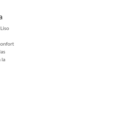
a
 Liso
confort
das
 la