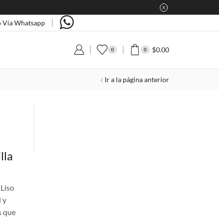
 Vía Whatsapp
$
0.00
0
0
Ir a la página anterior
lla
 Liso
 y
s que