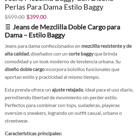
Perlas Para Dama Estilo Baggy
El
El
$
599.00
$
399.00
precio
precio
👖
Jeans de Mezclilla Doble Cargo para
original
actual
Dama – Estilo Baggy
era:
es:
$599.00.
$399.00.
Jeans para dama confeccionados en
mezclilla resistente y de
alta calidad
, diseñados con un
corte baggy
que brinda
comodidad y un look moderno de tendencia urbana. Su
diseño doble cargo
incorpora bolsillos funcionales que
aportan estilo y practicidad al mismo tiempo.
Esta prenda ofrece un
ajuste relajado
, ideal para el uso diario,
permitiendo libertad de movimiento sin perder estilo.
Perfectos para combinar con tops, sudaderas, playeras
oversize o sneakers, logrando un outfit casual, urbano o
streetwear.
Características principales: