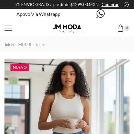
ENVIO GRATIS a partir de $1299.00 MXN
Comprar
Apoyo Via Whatsapp
0
Inicio
MUJER
Jeans
NUEVO