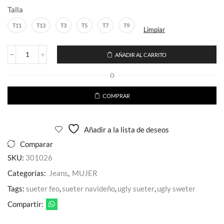
Talla
T11
T13
T3
T5
T7
T9
Limpiar
AÑADIR AL CARRITO
Jeans
Mezclilla
O
Baggy
Con
Diseño
COMPRAR
Perlas
Para
Dama
Añadir a la lista de deseos
Estilo
Baggy
Comparar
cantidad
SKU:
301026
Categorías:
Jeans
,
MUJER
Tags:
sueter feo
,
sueter navideño
,
ugly sueter
,
ugly sweter
Compartir: