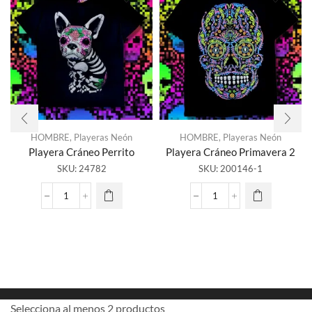
HOMBRE
,
Playeras Neón
HOMBRE
,
Playeras Neón
Playera Cráneo Perrito
Playera Cráneo Primavera 2
SKU:
24782
SKU:
200146-1
Playera
Playera
Cráneo
Cráneo
Perrito
Primavera
cantidad
2
cantidad
Selecciona al menos 2 productos