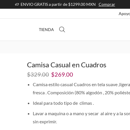
ENVIO GRATIS a partir de $1299.00 MXN
Comprar
Apoyo
TIENDA
Camisa Casual en Cuadros
El
El
$
329.00
$
269.00
precio
precio
Camisa estilo casual Cuadros en tela suave ,ligera
original
actual
fresca . Composición (80% algodón , 20% poliéste
era:
es:
$329.00.
$269.00.
Ideal para todo tipo de climas .
Lavar a maquina o a mano y secar al aire y a la s
sin exprimir.