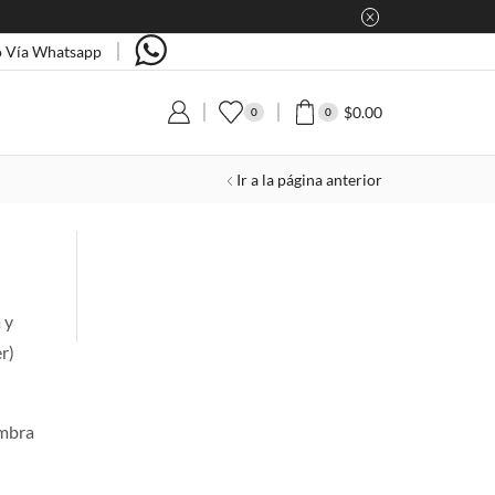
 Vía Whatsapp
$
0.00
0
0
Ir a la página anterior
 y
r)
ombra