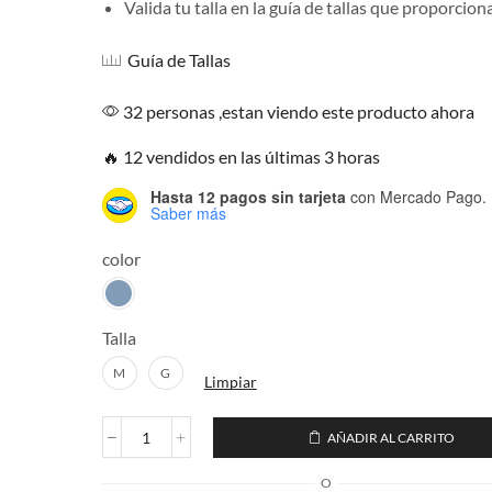
Valida tu talla en la guía de tallas que proporcio
Guía de Tallas
32 personas ,estan viendo este producto ahora
🔥 12 vendidos en las últimas 3 horas
Hasta 12 pagos sin tarjeta
con Mercado Pago.
Saber más
color
Talla
M
G
Limpiar
AÑADIR AL CARRITO
Camisa
Casual
O
en