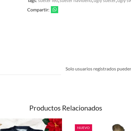
Tags:
sueter feo
,
sueter navideño
,
ugly sueter
,
ugly s
Compartir:
Solo usuarios registrados pueden 
Productos Relacionados
NUEVO