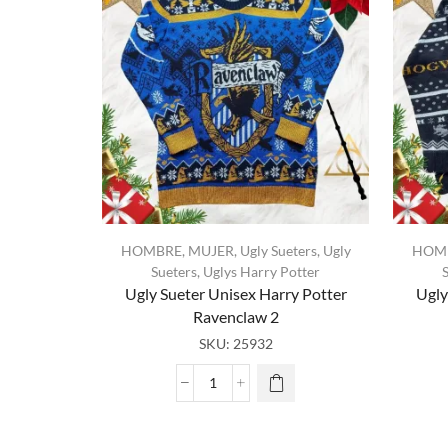
HOMBRE
,
MUJER
,
Ugly Sueters
,
Ugly
HOM
Sueters
,
Uglys Harry Potter
Ugly Sueter Unisex Harry Potter
Ugly
Ravenclaw 2
SKU:
25932
Ugly
Sueter
Unisex