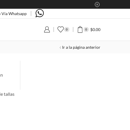
 Vía Whatsapp
$
0.00
0
0
Ir a la página anterior
án
e tallas