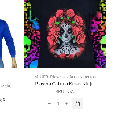
MUJER
,
Playeras día de Muertos
Playera Catrina Rosas Mujer
areja
,
MUJE
SKU:
N/A
Playe
aje
Playera
Catrina
Rosas
cio
Mujer
al
cantidad