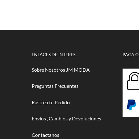
Harry
Potter
Ravenclaw
2
cantidad
ENLACES DE INTERES
PAGA 
Sobre Nosotros JM MODA
Preguntas Frecuentes
Rastrea tu Pedido
Envíos , Cambios y Devoluciones
Contactanos